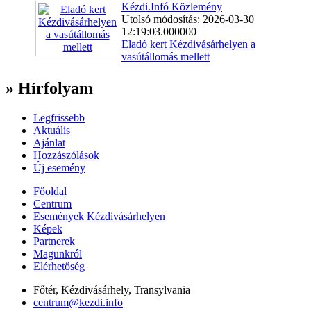
Kézdi.Infó Közlemény
Utolsó módosítás: 2026-03-30
12:19:03.000000
Eladó kert Kézdivásárhelyen a
vasútállomás mellett
» Hírfolyam
Legfrissebb
Aktuális
Ajánlat
Hozzászólások
Új esemény
Főoldal
Centrum
Események Kézdivásárhelyen
Képek
Partnerek
Magunkról
Elérhetőség
Főtér, Kézdivásárhely, Transylvania
centrum@kezdi.info