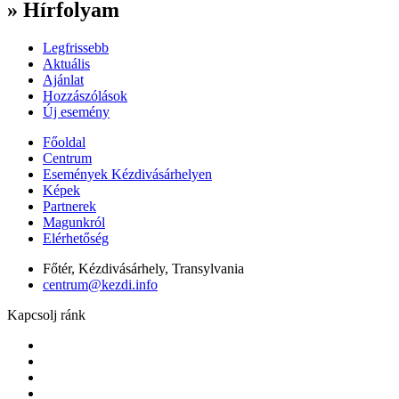
» Hírfolyam
Legfrissebb
Aktuális
Ajánlat
Hozzászólások
Új esemény
Főoldal
Centrum
Események Kézdivásárhelyen
Képek
Partnerek
Magunkról
Elérhetőség
Főtér, Kézdivásárhely, Transylvania
centrum@kezdi.info
Kapcsolj ránk