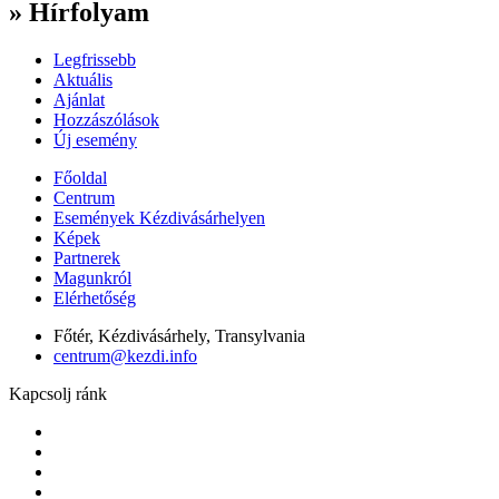
» Hírfolyam
Legfrissebb
Aktuális
Ajánlat
Hozzászólások
Új esemény
Főoldal
Centrum
Események Kézdivásárhelyen
Képek
Partnerek
Magunkról
Elérhetőség
Főtér, Kézdivásárhely, Transylvania
centrum@kezdi.info
Kapcsolj ránk