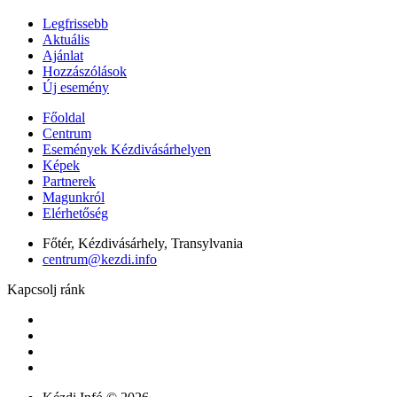
Legfrissebb
Aktuális
Ajánlat
Hozzászólások
Új esemény
Főoldal
Centrum
Események Kézdivásárhelyen
Képek
Partnerek
Magunkról
Elérhetőség
Főtér, Kézdivásárhely, Transylvania
centrum@kezdi.info
Kapcsolj ránk