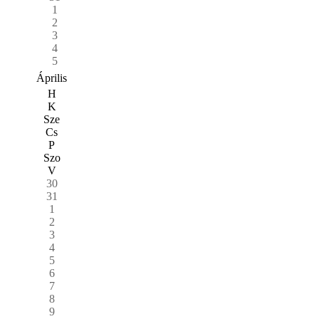
1
2
3
4
5
Április
H
K
Sze
Cs
P
Szo
V
30
31
1
2
3
4
5
6
7
8
9