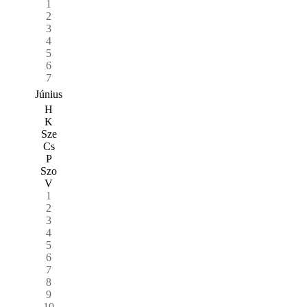
1
2
3
4
5
6
7
Június
H
K
Sze
Cs
P
Szo
V
1
2
3
4
5
6
7
8
9
10