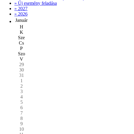
» Új esemény feladása
» 2027
» 2026
Január
H
K
Sze
Cs
P
Szo
V
29
30
31
1
2
3
4
5
6
7
8
9
10