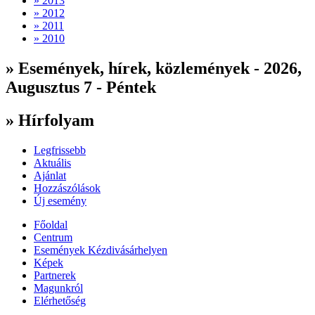
» 2013
» 2012
» 2011
» 2010
» Események, hírek, közlemények - 2026,
Augusztus 7 - Péntek
» Hírfolyam
Legfrissebb
Aktuális
Ajánlat
Hozzászólások
Új esemény
Főoldal
Centrum
Események Kézdivásárhelyen
Képek
Partnerek
Magunkról
Elérhetőség