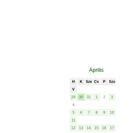
Április
H
K
Sze
Cs
P
Szo
V
29
30
31
1
2
3
4
5
6
7
8
9
10
11
12
13
14
15
16
17