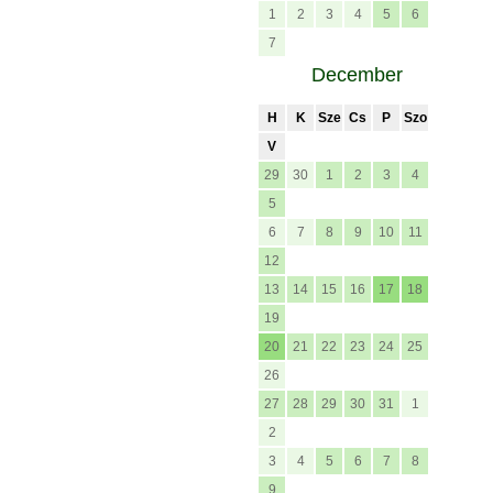
1
2
3
4
5
6
7
December
H
K
Sze
Cs
P
Szo
V
29
30
1
2
3
4
5
6
7
8
9
10
11
12
13
14
15
16
17
18
19
20
21
22
23
24
25
26
27
28
29
30
31
1
2
3
4
5
6
7
8
9