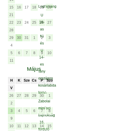
Legfarsang
15
16
17
18
19
20
21
U
18-
22
23
24
25
26
27
as
28
fiú
29
30
31
1
2
3
és
4
U
5
6
7
8
9
10
14-
11
es
Május
lány
országos
H
K
Sze
Cs
P
Szo
kosárlabda
V
torna
26
27
28
29
30
1
Zabolai
2
minifoci
3
4
5
6
7
8
bajnokság
9
16.
10
11
12
13
14
15
forduló