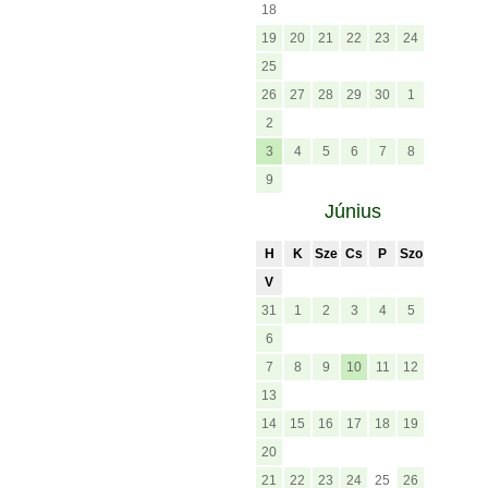
18
19
20
21
22
23
24
25
26
27
28
29
30
1
2
3
4
5
6
7
8
9
Június
H
K
Sze
Cs
P
Szo
V
31
1
2
3
4
5
6
7
8
9
10
11
12
13
14
15
16
17
18
19
20
21
22
23
24
25
26