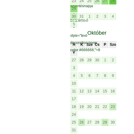
23
24
25
26
27
28
születésnapja
29
-
30
31
1
2
3
4
beszámoló
5
"
Október
style="text-
decoration:none;
H
K
Sze
Cs
P
Szo
color:#666666;">8
V
27
28
29
30
1
2
3
4
5
6
7
8
9
10
11
12
13
14
15
16
17
18
19
20
21
22
23
24
25
26
27
28
29
30
31