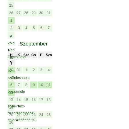
25
26
27
28
29
30
31
1
2
3
4
5
6
7
A
Szeptember
Zöld
Nap
H
K
Sze
Cs
P
Szo
Egyesületet
V
1
30
31
1
2
3
4
éves
5
születésnapja
-
6
7
8
9
10
11
beszámoló
12
"
13
14
15
16
17
18
style="text-
19
decoration:none;
20
21
22
23
24
25
color:#666666;">8
26