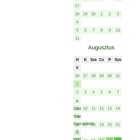
27
28
29
30
1
2
3
4
5
6
7
8
9
10
11
Augusztus
H
K
Sze
Cs
P
Szo
V
26
27
28
29
30
31
1
2
3
4
5
6
7
A
9
10
11
12
13
14
Zöld
Nap
15
Egyesületet
16
17
18
19
20
21
1
22
éves