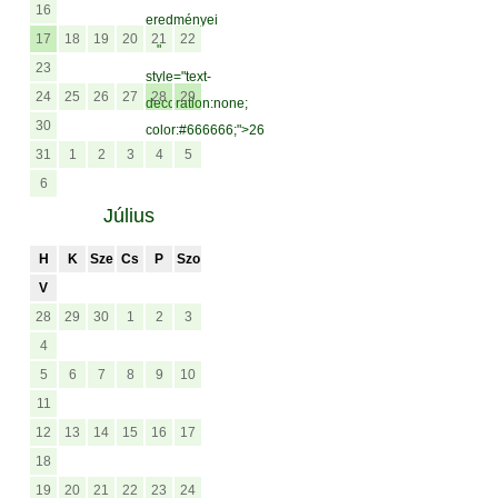
16
eredményei
17
18
19
20
21
22
"
23
style="text-
24
25
26
27
28
29
decoration:none;
30
color:#666666;">26
31
1
2
3
4
5
6
Július
H
K
Sze
Cs
P
Szo
V
28
29
30
1
2
3
4
5
6
7
8
9
10
11
12
13
14
15
16
17
18
19
20
21
22
23
24