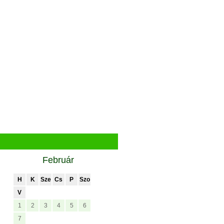
Február
H
K
Sze
Cs
P
Szo
V
1
2
3
4
5
6
7