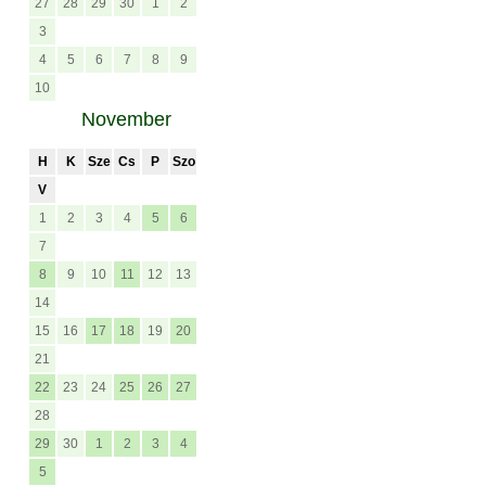
27
28
29
30
1
2
3
4
5
6
7
8
9
10
November
H
K
Sze
Cs
P
Szo
V
1
2
3
4
5
6
7
8
9
10
11
12
13
14
15
16
17
18
19
20
21
22
23
24
25
26
27
28
29
30
1
2
3
4
5