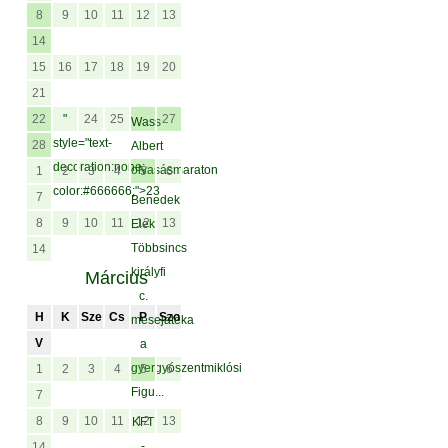
8
9
10
11
12
13
14
15
16
17
18
19
20
21
22
"
24
25
27
Wass
style="text-
28
Albert
decoration:none;
olvasásmaraton
1
2
3
4
5
6
color:#666666;">23
7
Benedek
8
9
10
11
12
13
Elek
Többsincs
14
királyfi
Március
c.
H
K
Sze
Cs
P
Szo
mesejátéka
V
a
gyergyószentmiklósi
1
2
3
4
5
6
Figu...
7
8
9
10
11
12
13
KFT
-
14