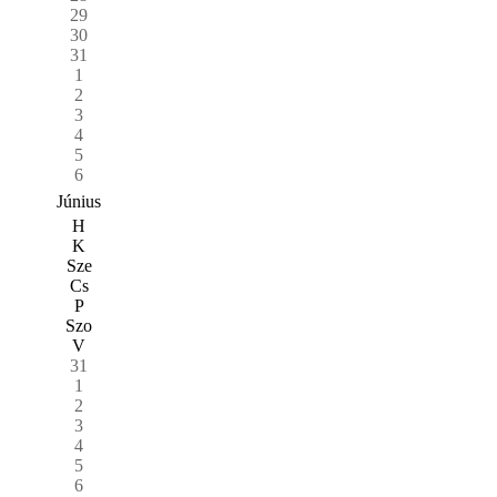
29
30
31
1
2
3
4
5
6
Június
H
K
Sze
Cs
P
Szo
V
31
1
2
3
4
5
6