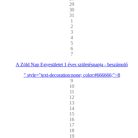
29
30
31
1
2
3
4
5
6
7
A Zöld Nap Egyesületet 1 éves születésnapja - beszámoló
" style="text-decoration:none; color:#666666;">8
9
10
11
12
13
14
15
16
17
18
19