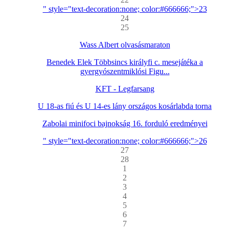
" style="text-decoration:none; color:#666666;">23
24
25
Wass Albert olvasásmaraton
Benedek Elek Többsincs királyfi c. mesejátéka a
gyergyószentmiklósi Figu...
KFT - Legfarsang
U 18-as fiú és U 14-es lány országos kosárlabda torna
Zabolai minifoci bajnokság 16. forduló eredményei
" style="text-decoration:none; color:#666666;">26
27
28
1
2
3
4
5
6
7