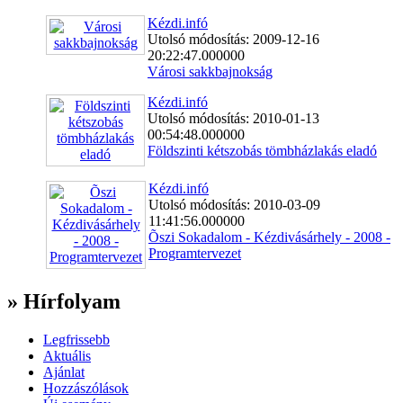
Kézdi.infó
Utolsó módosítás: 2009-12-16
20:22:47.000000
Városi sakkbajnokság
Kézdi.infó
Utolsó módosítás: 2010-01-13
00:54:48.000000
Földszinti kétszobás tömbházlakás eladó
Kézdi.infó
Utolsó módosítás: 2010-03-09
11:41:56.000000
Õszi Sokadalom - Kézdivásárhely - 2008 -
Programtervezet
» Hírfolyam
Legfrissebb
Aktuális
Ajánlat
Hozzászólások