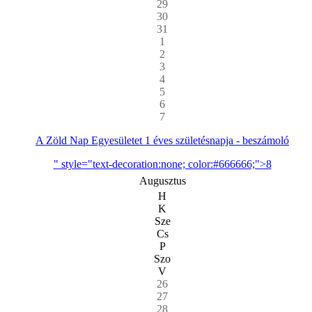
29
30
31
1
2
3
4
5
6
7
A Zöld Nap Egyesületet 1 éves születésnapja - beszámoló
" style="text-decoration:none; color:#666666;">8
Augusztus
H
K
Sze
Cs
P
Szo
V
26
27
28