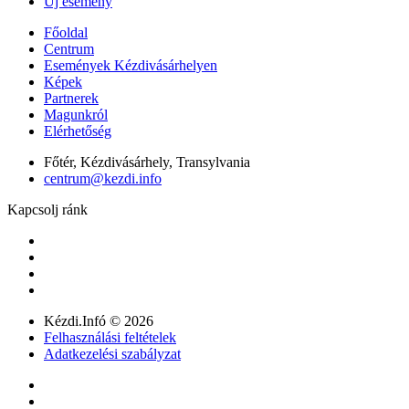
Új esemény
Főoldal
Centrum
Események Kézdivásárhelyen
Képek
Partnerek
Magunkról
Elérhetőség
Főtér, Kézdivásárhely, Transylvania
centrum@kezdi.info
Kapcsolj ránk
Kézdi.Infó © 2026
Felhasználási feltételek
Adatkezelési szabályzat