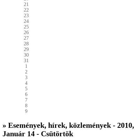
21
22
23
24
25
26
27
28
29
30
31
1
2
3
4
5
6
7
8
9
» Események, hírek, közlemények - 2010,
Január 14 - Csütörtök