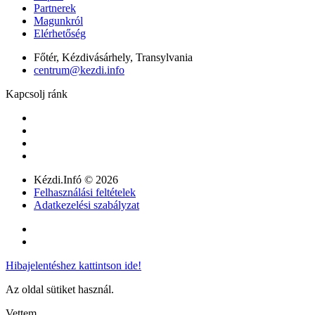
Partnerek
Magunkról
Elérhetőség
Főtér, Kézdivásárhely, Transylvania
centrum@kezdi.info
Kapcsolj ránk
Kézdi.Infó © 2026
Felhasználási feltételek
Adatkezelési szabályzat
Hibajelentéshez kattintson ide!
Az oldal sütiket használ.
Vettem