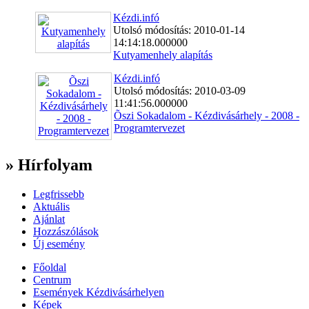
Kézdi.infó
Utolsó módosítás: 2010-01-14
14:14:18.000000
Kutyamenhely alapítás
Kézdi.infó
Utolsó módosítás: 2010-03-09
11:41:56.000000
Õszi Sokadalom - Kézdivásárhely - 2008 -
Programtervezet
» Hírfolyam
Legfrissebb
Aktuális
Ajánlat
Hozzászólások
Új esemény
Főoldal
Centrum
Események Kézdivásárhelyen
Képek