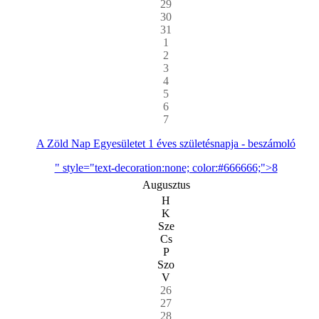
29
30
31
1
2
3
4
5
6
7
A Zöld Nap Egyesületet 1 éves születésnapja - beszámoló
" style="text-decoration:none; color:#666666;">8
Augusztus
H
K
Sze
Cs
P
Szo
V
26
27
28