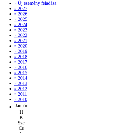
» Új esemény feladása
» 2027
» 2026
» 2025
» 2024
» 2023
» 2022
» 2021
» 2020
» 2019
» 2018
» 2017
» 2016
» 2015
» 2014
» 2013
» 2012
» 2011
» 2010
Január
H
K
Sze
Cs