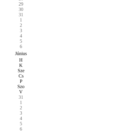
29
30
31
1
2
3
4
5
6
Június
H
K
Sze
Cs
P
Szo
V
31
1
2
3
4
5
6