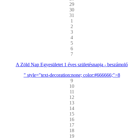
29
30
31
1
2
3
4
5
6
7
A Zöld Nap Egyesületet 1 éves születésnapja - beszámoló
" style="text-decoration:none; color:#666666;">8
9
10
11
12
13
14
15
16
17
18
19