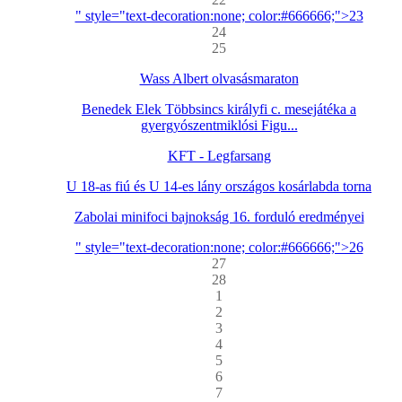
" style="text-decoration:none; color:#666666;">23
24
25
Wass Albert olvasásmaraton
Benedek Elek Többsincs királyfi c. mesejátéka a
gyergyószentmiklósi Figu...
KFT - Legfarsang
U 18-as fiú és U 14-es lány országos kosárlabda torna
Zabolai minifoci bajnokság 16. forduló eredményei
" style="text-decoration:none; color:#666666;">26
27
28
1
2
3
4
5
6
7