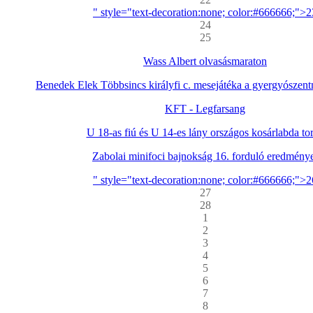
" style="text-decoration:none; color:#666666;">2
24
25
Wass Albert olvasásmaraton
Benedek Elek Többsincs királyfi c. mesejátéka a gyergyószentm
KFT - Legfarsang
U 18-as fiú és U 14-es lány országos kosárlabda to
Zabolai minifoci bajnokság 16. forduló eredmény
" style="text-decoration:none; color:#666666;">2
27
28
1
2
3
4
5
6
7
8