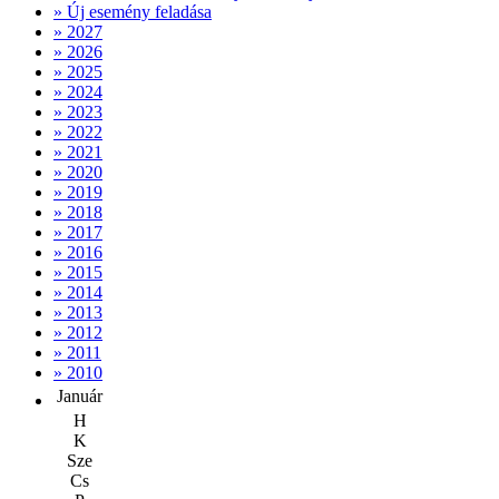
» Új esemény feladása
» 2027
» 2026
» 2025
» 2024
» 2023
» 2022
» 2021
» 2020
» 2019
» 2018
» 2017
» 2016
» 2015
» 2014
» 2013
» 2012
» 2011
» 2010
Január
H
K
Sze
Cs