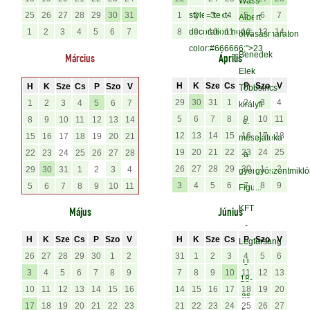
Wass
25
26
27
28
29
30
31
1
style="text-
2
3
4
5
6
7
Albert
1
2
3
4
5
6
7
8
decoration:none;
9
10
11
12
13
14
olvasásmaraton
color:#666666;">23
Benedek
Március
Április
Elek
H
K
Sze
Cs
P
Szo
V
H
K
Sze
Cs
P
Szo
V
Többsincs
29
30
31
1
2
3
4
1
2
3
4
5
6
7
királyfi
5
6
7
8
9
10
11
8
9
10
11
12
13
14
c.
12
13
14
15
16
17
18
15
16
17
18
19
20
21
mesejátéka
19
20
21
22
23
24
25
22
23
24
25
26
27
28
a
26
27
28
29
30
1
2
29
30
31
1
2
3
4
gyergyószentmikló
3
4
5
6
7
8
9
5
6
7
8
9
10
11
Figu...
KFT
Május
Június
-
H
K
Sze
Cs
P
Szo
V
H
K
Sze
Cs
P
Szo
V
Legfarsang
26
27
28
29
30
1
2
31
1
2
3
4
5
6
U
3
4
5
6
7
8
9
7
8
9
10
11
12
13
18-
10
11
12
13
14
15
16
14
15
16
17
18
19
20
as
17
18
19
20
21
22
23
21
22
23
24
25
26
27