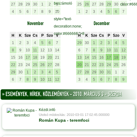
beszámoló
27
28
29
30
1
2
3
25
26
27
28
29
30
color:#66
31
4
5
6
7
8
9
10
"
1
2
3
4
5
6
7
style="text-
November
December
decoration:none;
color:#666666;">8
H
K
Sze
Cs
P
Szo
V
H
K
Sze
Cs
P
Szo
V
1
2
3
4
5
6
7
29
30
1
2
3
4
5
8
9
10
11
12
13
14
6
7
8
9
10
11
12
15
16
17
18
19
20
21
13
14
15
16
17
18
19
22
23
24
25
26
27
28
20
21
22
23
24
25
26
29
30
1
2
3
4
5
27
28
29
30
31
1
2
6
7
8
9
10
11
12
3
4
5
6
7
8
9
» ESEMÉNYEK, HÍREK, KÖZLEMÉNYEK - 2010, MÁRCIUS 3 - SZERDA
Kézdi.infó
Utolsó módosítás: 2010-03-01 17:02:45.000000
Román Kupa - teremfoci