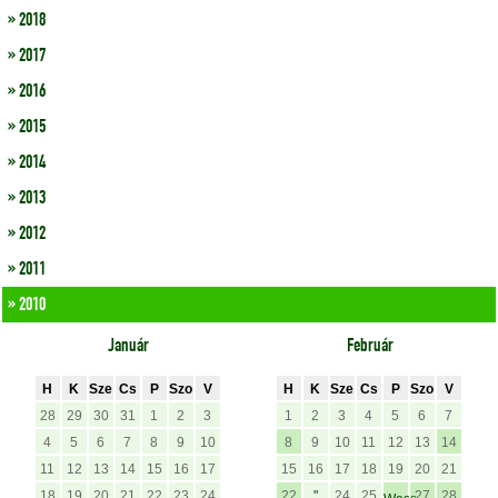
» 2018
» 2017
» 2016
» 2015
» 2014
» 2013
» 2012
» 2011
» 2010
Január
Február
H
K
Sze
Cs
P
Szo
V
H
K
Sze
Cs
P
Szo
V
28
29
30
31
1
2
3
1
2
3
4
5
6
7
4
5
6
7
8
9
10
8
9
10
11
12
13
14
11
12
13
14
15
16
17
15
16
17
18
19
20
21
18
19
20
21
22
23
24
22
"
24
25
27
28