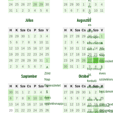
fiú
24
25
26
27
28
29
30
28
29
30
1
2
3
4
és
31
1
2
3
4
5
6
5
6
7
8
9
10
11
U
14-
Július
Augusztus
es
H
K
Sze
Cs
P
Szo
V
H
K
Sze
Cs
P
Szo
V
lány
28
29
30
1
2
3
4
26
27
28
29
30
31
1
országos
5
6
7
8
9
10
11
2
3
4
5
6
7
kosárlabda
A
12
13
14
15
16
17
18
9
10
11
12
13
14
15
torna
Zöld
19
20
21
22
23
24
25
16
17
18
19
20
21
22
Nap
Zabolai
26
27
28
29
30
31
1
23
24
25
26
27
28
29
Egyesület
minifoci
2
3
4
5
6
7
30
31
1
2
3
4
5
A
1
bajnokság
Zöld
éves
16.
Szeptember
Október
Nap
születésn
forduló
Egyesületet
-
H
K
Sze
Cs
P
Szo
V
H
K
Sze
Cs
P
Szo
V
eredményei
1
beszámol
30
31
1
2
3
4
5
27
28
29
30
1
2
3
"
éves
6
7
8
9
10
11
12
4
5
6
7
8
9
10
"
style="text-
születésnapja
13
14
15
16
17
18
19
11
12
13
14
15
16
style="text
17
decoration:none;
-
20
21
22
23
24
25
26
18
19
20
21
22
23
decoratio
24
color:#666666;">2