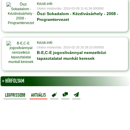
Kézdi.infó
Utolsó módosítás: 2010-03-09 11:41:56.000000
Õszi Sokadalom - Kézdivásárhely - 2008 -
Programtervezet
Kézdi.infó
Utolsó módosítás: 2010-02-25 20:38:10.000000
B-E,C-E jogosítvánnyal nemzetközi
tapasztalatal munkát keresek
» HÍRFOLYAM
LEGFRISSEBB
AKTUÁLIS