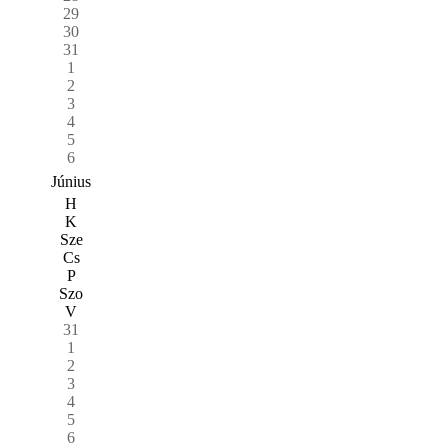
29
30
31
1
2
3
4
5
6
Június
H
K
Sze
Cs
P
Szo
V
31
1
2
3
4
5
6