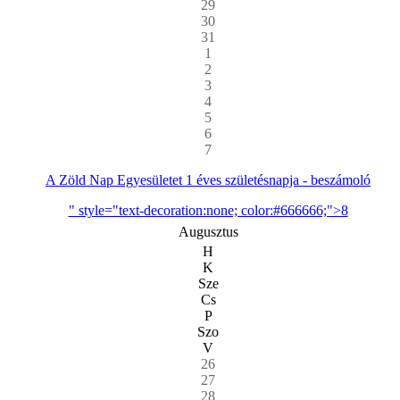
29
30
31
1
2
3
4
5
6
7
A Zöld Nap Egyesületet 1 éves születésnapja - beszámoló
" style="text-decoration:none; color:#666666;">8
Augusztus
H
K
Sze
Cs
P
Szo
V
26
27
28