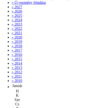
» Új esemény feladása
» 2027
» 2026
» 2025
» 2024
» 2023
» 2022
» 2021
» 2020
» 2019
» 2018
» 2017
» 2016
» 2015
» 2014
» 2013
» 2012
» 2011
» 2010
Január
H
K
Sze
Cs