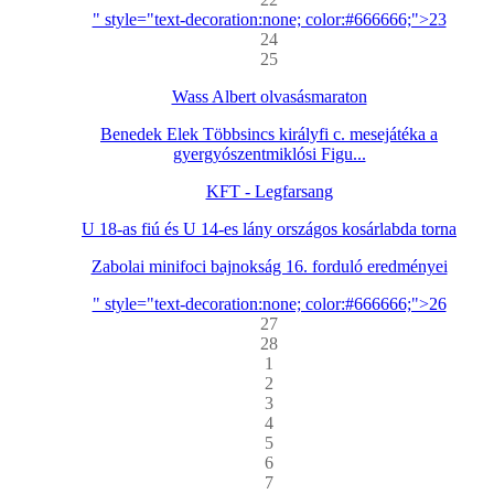
" style="text-decoration:none; color:#666666;">23
24
25
Wass Albert olvasásmaraton
Benedek Elek Többsincs királyfi c. mesejátéka a
gyergyószentmiklósi Figu...
KFT - Legfarsang
U 18-as fiú és U 14-es lány országos kosárlabda torna
Zabolai minifoci bajnokság 16. forduló eredményei
" style="text-decoration:none; color:#666666;">26
27
28
1
2
3
4
5
6
7