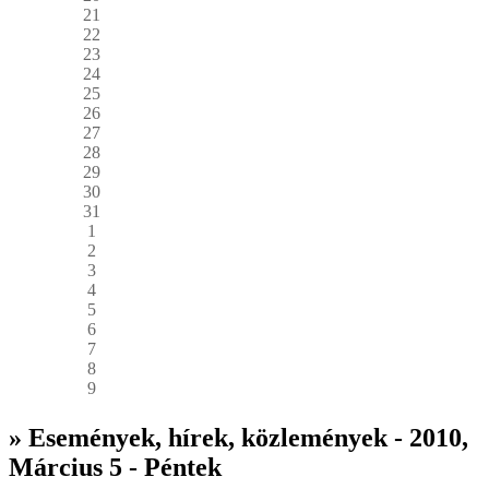
21
22
23
24
25
26
27
28
29
30
31
1
2
3
4
5
6
7
8
9
» Események, hírek, közlemények - 2010,
Március 5 - Péntek