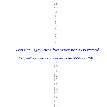
29
30
31
1
2
3
4
5
6
7
A Zöld Nap Egyesületet 1 éves születésnapja - beszámoló
" style="text-decoration:none; color:#666666;">8
9
10
11
12
13
14
15
16
17
18
19