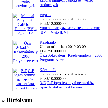
Zabolai minifoci bajnokság - végső
eredmények
Vigadó
Utolsó módosítás: 2010-03-05
20:23:12.000000
Minimal Party az Art Caffeban - Dimitri
[BV] - Vygo [BV]
Kézdi.infó
Utolsó módosítás: 2010-03-09
11:41:56.000000
Õszi Sokadalom - Kézdivásárhely - 2008 -
Programtervezet
Kézdi.infó
Utolsó módosítás: 2010-02-25
20:38:10.000000
B-E,C-E jogosítvánnyal nemzetközi
tapasztalatal munkát keresek
» Hírfolyam