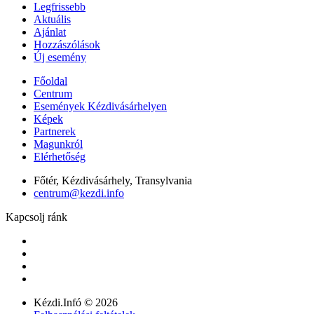
Legfrissebb
Aktuális
Ajánlat
Hozzászólások
Új esemény
Főoldal
Centrum
Események Kézdivásárhelyen
Képek
Partnerek
Magunkról
Elérhetőség
Főtér, Kézdivásárhely, Transylvania
centrum@kezdi.info
Kapcsolj ránk
Kézdi.Infó © 2026