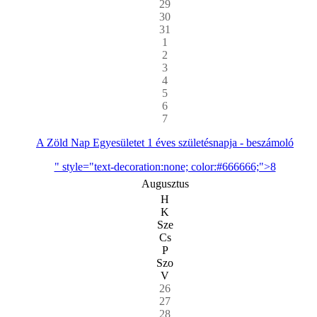
29
30
31
1
2
3
4
5
6
7
A Zöld Nap Egyesületet 1 éves születésnapja - beszámoló
" style="text-decoration:none; color:#666666;">8
Augusztus
H
K
Sze
Cs
P
Szo
V
26
27
28