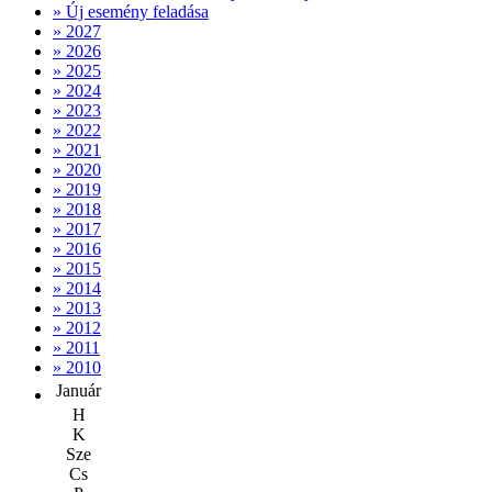
» Új esemény feladása
» 2027
» 2026
» 2025
» 2024
» 2023
» 2022
» 2021
» 2020
» 2019
» 2018
» 2017
» 2016
» 2015
» 2014
» 2013
» 2012
» 2011
» 2010
Január
H
K
Sze
Cs