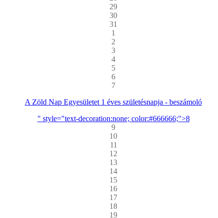
29
30
31
1
2
3
4
5
6
7
A Zöld Nap Egyesületet 1 éves születésnapja - beszámoló
" style="text-decoration:none; color:#666666;">8
9
10
11
12
13
14
15
16
17
18
19