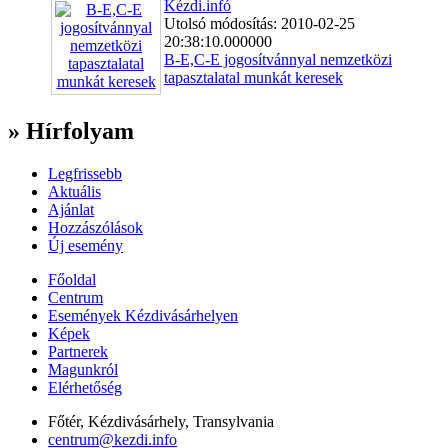
Kézdi.infó
Utolsó módosítás: 2010-02-25
20:38:10.000000
B-E,C-E jogosítvánnyal nemzetközi
tapasztalatal munkát keresek
» Hírfolyam
Legfrissebb
Aktuális
Ajánlat
Hozzászólások
Új esemény
Főoldal
Centrum
Események Kézdivásárhelyen
Képek
Partnerek
Magunkról
Elérhetőség
Főtér, Kézdivásárhely, Transylvania
centrum@kezdi.info