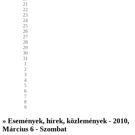
21
22
23
24
25
26
27
28
29
30
31
1
2
3
4
5
6
7
8
9
» Események, hírek, közlemények - 2010,
Március 6 - Szombat