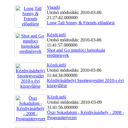
Vigadó
Utolsó módosítás: 2010-03-06
21:27:42.000000
Long Tall Sonny & Friends előadóest
Kézdi.infó
Utolsó módosítás: 2010-03-06
11:41:57.000000
Shot and Go minifoci bajnokság
eredmények
Kézdi.infó
Utolsó módosítás: 2010-03-06
11:44:34.000000
Kézdivásárhelyi Sportegyesület 2010-s évi
közgyűlése
Kézdi.infó
Utolsó módosítás: 2010-03-09
11:41:56.000000
Õszi Sokadalom - Kézdivásárhely - 2008 -
Programtervezet