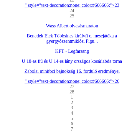
" style="text-decoration:none; color:#666666;">23
24
25
Wass Albert olvasásmaraton
Benedek Elek Többsincs királyfi c. mesejátéka a
gyergyószentmiklósi Figu...
KFT - Legfarsang
U 18-as fiú és U 14-es lány országos kosárlabda torna
Zabolai minifoci bajnokság 16. forduló eredményei
" style="text-decoration:none; color:#666666;">26
27
28
1
2
3
4
5
6
7