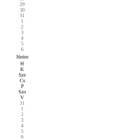
29
30
31
1
2
3
4
5
6
Június
H
K
Sze
Cs
P
Szo
V
31
1
2
3
4
5
6