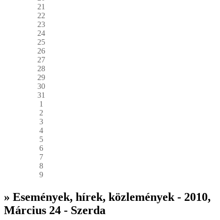
21
22
23
24
25
26
27
28
29
30
31
1
2
3
4
5
6
7
8
9
» Események, hírek, közlemények - 2010,
Március 24 - Szerda