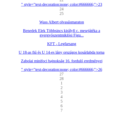
" style="text-decoration:none; color:#666666;">23
24
25
Wass Albert olvasásmaraton
Benedek Elek Többsincs királyfi c. mesejátéka a
gyergyószentmiklósi Figu...
KFT - Legfarsang
U 18-as fiú és U 14-es lány országos kosárlabda torna
Zabolai minifoci bajnokság 16. forduló eredményei
" style="text-decoration:none; color:#666666;">26
27
28
1
2
3
4
5
6
7