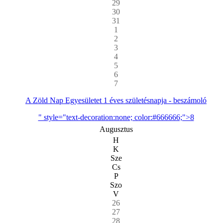
29
30
31
1
2
3
4
5
6
7
A Zöld Nap Egyesületet 1 éves születésnapja - beszámoló
" style="text-decoration:none; color:#666666;">8
Augusztus
H
K
Sze
Cs
P
Szo
V
26
27
28