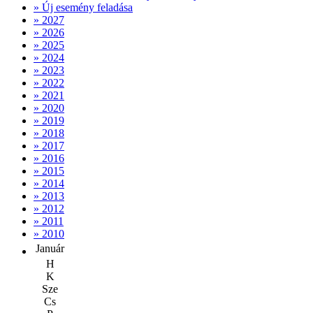
» Új esemény feladása
» 2027
» 2026
» 2025
» 2024
» 2023
» 2022
» 2021
» 2020
» 2019
» 2018
» 2017
» 2016
» 2015
» 2014
» 2013
» 2012
» 2011
» 2010
Január
H
K
Sze
Cs