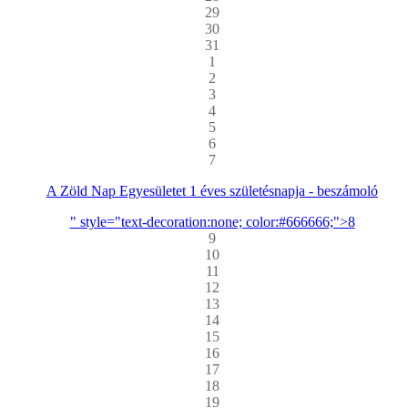
29
30
31
1
2
3
4
5
6
7
A Zöld Nap Egyesületet 1 éves születésnapja - beszámoló
" style="text-decoration:none; color:#666666;">8
9
10
11
12
13
14
15
16
17
18
19