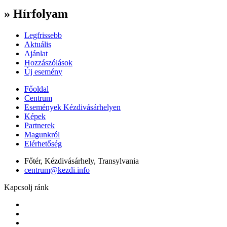
» Hírfolyam
Legfrissebb
Aktuális
Ajánlat
Hozzászólások
Új esemény
Főoldal
Centrum
Események Kézdivásárhelyen
Képek
Partnerek
Magunkról
Elérhetőség
Főtér, Kézdivásárhely, Transylvania
centrum@kezdi.info
Kapcsolj ránk