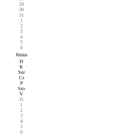
29
30
31
1
2
3
4
5
6
Június
H
K
Sze
Cs
P
Szo
V
31
1
2
3
4
5
6