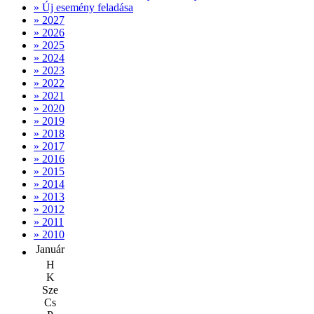
» Új esemény feladása
» 2027
» 2026
» 2025
» 2024
» 2023
» 2022
» 2021
» 2020
» 2019
» 2018
» 2017
» 2016
» 2015
» 2014
» 2013
» 2012
» 2011
» 2010
Január
H
K
Sze
Cs