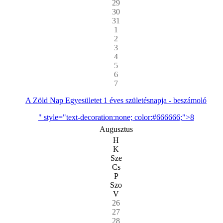
29
30
31
1
2
3
4
5
6
7
A Zöld Nap Egyesületet 1 éves születésnapja - beszámoló
" style="text-decoration:none; color:#666666;">8
Augusztus
H
K
Sze
Cs
P
Szo
V
26
27
28