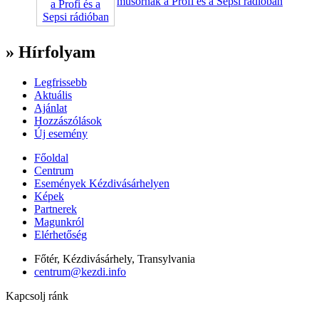
mûsornak a Profi és a Sepsi rádióban
» Hírfolyam
Legfrissebb
Aktuális
Ajánlat
Hozzászólások
Új esemény
Főoldal
Centrum
Események Kézdivásárhelyen
Képek
Partnerek
Magunkról
Elérhetőség
Főtér, Kézdivásárhely, Transylvania
centrum@kezdi.info
Kapcsolj ránk