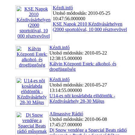
Kézdi.infó
Utolsó módosítás: 2010-05-25
10:47:56.000000
KSE Napok 2010 Kézdivásárhelyen
(2000 sportolóval, 10 000 résztvevõvel
Kézdi.infó
Utolsó módosítás: 2010-05-22
12:38:15.000000
Kálvin Központi Estek: alkohol- és
drogfüggõség
Kézdi.infó
Utolsó módosítás: 2010-05-27
13:14:55.000000
U14-es nõi kosárlabda elõdöntõk -
Kézdivásárhely 28-30 Május
Allmassive Rádió
Utolsó módosítás: 2010-06-08
17:45:27.000000
Dj Snow vendége a Spaecial Beats rádió