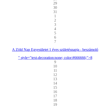
29
30
31
1
2
3
4
5
6
7
A Zöld Nap Egyesületet 1 éves születésnapja - beszámoló
" style="text-decoration:none; color:#666666;">8
9
10
11
12
13
14
15
16
17
18
19