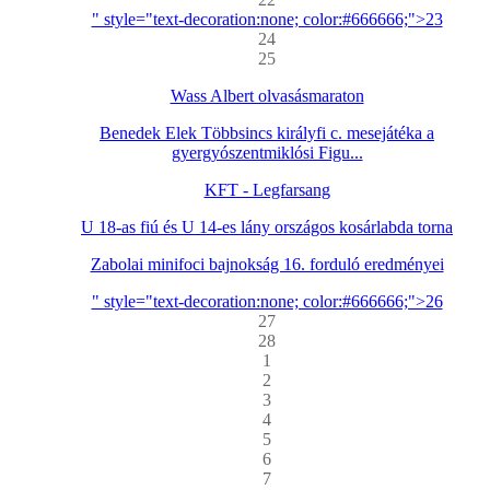
" style="text-decoration:none; color:#666666;">23
24
25
Wass Albert olvasásmaraton
Benedek Elek Többsincs királyfi c. mesejátéka a
gyergyószentmiklósi Figu...
KFT - Legfarsang
U 18-as fiú és U 14-es lány országos kosárlabda torna
Zabolai minifoci bajnokság 16. forduló eredményei
" style="text-decoration:none; color:#666666;">26
27
28
1
2
3
4
5
6
7