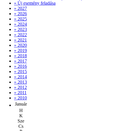
» Új esemény feladása
» 2027
» 2026
» 2025
» 2024
» 2023
» 2022
» 2021
» 2020
» 2019
» 2018
» 2017
» 2016
» 2015
» 2014
» 2013
» 2012
» 2011
» 2010
Január
H
K
Sze
Cs