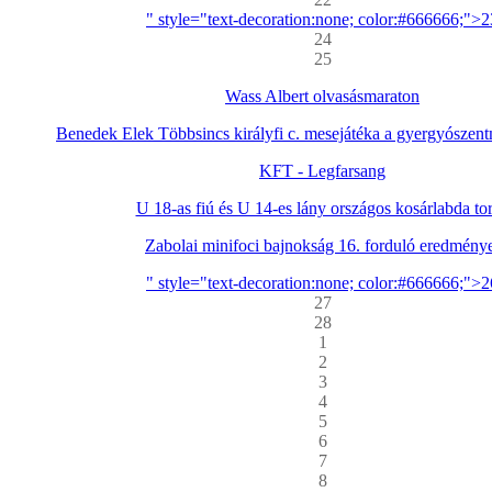
" style="text-decoration:none; color:#666666;">2
24
25
Wass Albert olvasásmaraton
Benedek Elek Többsincs királyfi c. mesejátéka a gyergyószentm
KFT - Legfarsang
U 18-as fiú és U 14-es lány országos kosárlabda to
Zabolai minifoci bajnokság 16. forduló eredmény
" style="text-decoration:none; color:#666666;">2
27
28
1
2
3
4
5
6
7
8