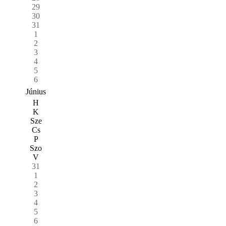
29
30
31
1
2
3
4
5
6
Június
H
K
Sze
Cs
P
Szo
V
31
1
2
3
4
5
6