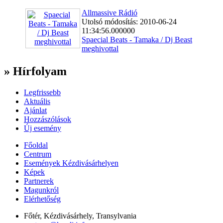
Allmassive Rádió
Utolsó módosítás: 2010-06-24
11:34:56.000000
Spaecial Beats - Tamaka / Dj Beast
meghivottal
» Hírfolyam
Legfrissebb
Aktuális
Ajánlat
Hozzászólások
Új esemény
Főoldal
Centrum
Események Kézdivásárhelyen
Képek
Partnerek
Magunkról
Elérhetőség
Főtér, Kézdivásárhely, Transylvania