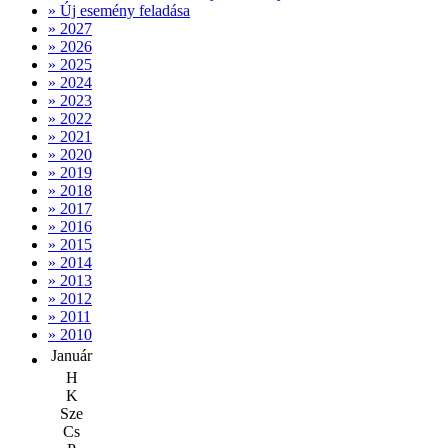
» Új esemény feladása
» 2027
» 2026
» 2025
» 2024
» 2023
» 2022
» 2021
» 2020
» 2019
» 2018
» 2017
» 2016
» 2015
» 2014
» 2013
» 2012
» 2011
» 2010
Január
H
K
Sze
Cs