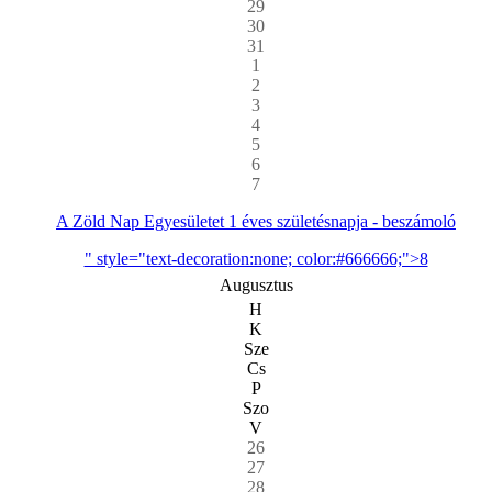
29
30
31
1
2
3
4
5
6
7
A Zöld Nap Egyesületet 1 éves születésnapja - beszámoló
" style="text-decoration:none; color:#666666;">8
Augusztus
H
K
Sze
Cs
P
Szo
V
26
27
28