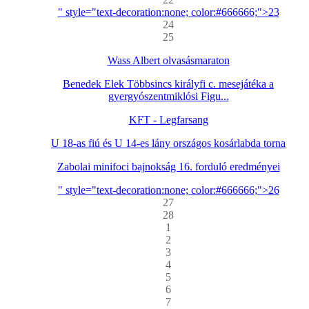
" style="text-decoration:none; color:#666666;">23
24
25
Wass Albert olvasásmaraton
Benedek Elek Többsincs királyfi c. mesejátéka a
gyergyószentmiklósi Figu...
KFT - Legfarsang
U 18-as fiú és U 14-es lány országos kosárlabda torna
Zabolai minifoci bajnokság 16. forduló eredményei
" style="text-decoration:none; color:#666666;">26
27
28
1
2
3
4
5
6
7