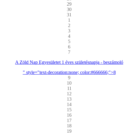
29
30
31
1
2
3
4
5
6
7
A Zöld Nap Egyesületet 1 éves születésnapja - beszámoló
" style="text-decoration:none; color:#666666;">8
9
10
11
12
13
14
15
16
17
18
19