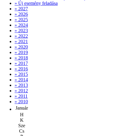
» Új esemény feladása
» 2027
» 2026
» 2025
» 2024
» 2023
» 2022
» 2021
» 2020
» 2019
» 2018
» 2017
» 2016
» 2015
» 2014
» 2013
» 2012
» 2011
» 2010
Január
H
K
Sze
Cs