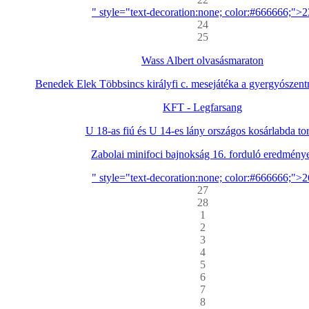
" style="text-decoration:none; color:#666666;">2
24
25
Wass Albert olvasásmaraton
Benedek Elek Többsincs királyfi c. mesejátéka a gyergyószentm
KFT - Legfarsang
U 18-as fiú és U 14-es lány országos kosárlabda to
Zabolai minifoci bajnokság 16. forduló eredmény
" style="text-decoration:none; color:#666666;">2
27
28
1
2
3
4
5
6
7
8