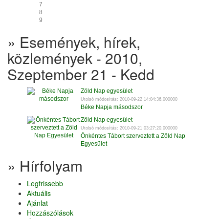
7
8
9
» Események, hírek,
közlemények - 2010,
Szeptember 21 - Kedd
Zöld Nap egyesület
Utolsó módosítás: 2010-09-22 14:04:36.000000
Béke Napja másodszor
Zöld Nap egyesület
Utolsó módosítás: 2010-09-21 03:27:20.000000
Önkéntes Tábort szerveztett a Zöld Nap
Egyesület
» Hírfolyam
Legfrissebb
Aktuális
Ajánlat
Hozzászólások