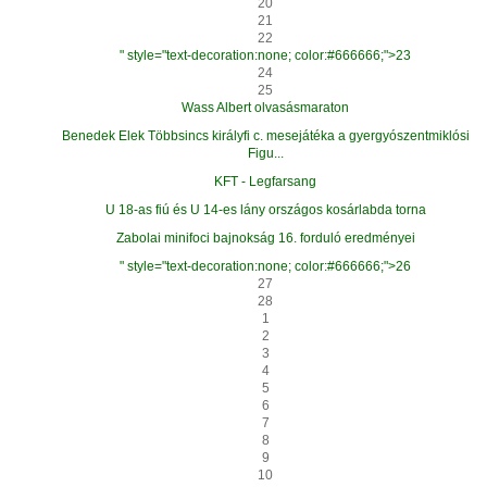
20
21
22
" style="text-decoration:none; color:#666666;">23
24
25
Wass Albert olvasásmaraton
Benedek Elek Többsincs királyfi c. mesejátéka a gyergyószentmiklósi
Figu...
KFT - Legfarsang
U 18-as fiú és U 14-es lány országos kosárlabda torna
Zabolai minifoci bajnokság 16. forduló eredményei
" style="text-decoration:none; color:#666666;">26
27
28
1
2
3
4
5
6
7
8
9
10