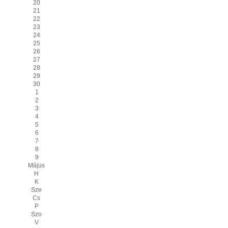
20
21
22
23
24
25
26
27
28
29
30
1
2
3
4
5
6
7
8
9
Május
H
K
Sze
Cs
P
Szo
V