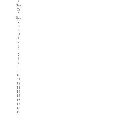
K
Sze
Cs
P
Szo
V
29
30
31
1
2
3
4
5
6
7
8
9
10
11
12
13
14
15
16
17
18
19