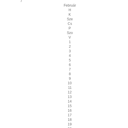
7
Február
H
K
Sze
Cs
P
Szo
V
1
2
3
4
5
6
7
8
9
10
11
12
13
14
15
16
17
18
19