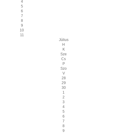
4
5
6
7
8
9
10
11
Július
H
K
Sze
Cs
P
Szo
V
28
29
30
1
2
3
4
5
6
7
8
9