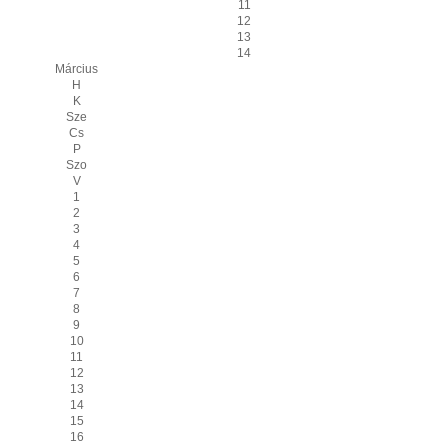
11
12
13
14
Március
H
K
Sze
Cs
P
Szo
V
1
2
3
4
5
6
7
8
9
10
11
12
13
14
15
16