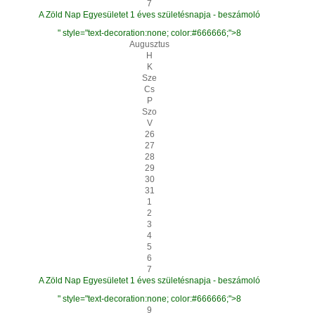
7
A Zöld Nap Egyesületet 1 éves születésnapja - beszámoló
" style="text-decoration:none; color:#666666;">8
Augusztus
H
K
Sze
Cs
P
Szo
V
26
27
28
29
30
31
1
2
3
4
5
6
7
A Zöld Nap Egyesületet 1 éves születésnapja - beszámoló
" style="text-decoration:none; color:#666666;">8
9