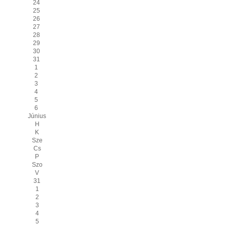
24
25
26
27
28
29
30
31
1
2
3
4
5
6
Június
H
K
Sze
Cs
P
Szo
V
31
1
2
3
4
5