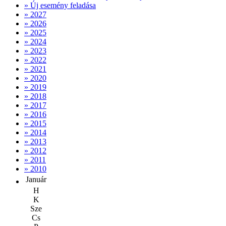
» Új esemény feladása
» 2027
» 2026
» 2025
» 2024
» 2023
» 2022
» 2021
» 2020
» 2019
» 2018
» 2017
» 2016
» 2015
» 2014
» 2013
» 2012
» 2011
» 2010
Január
H
K
Sze
Cs