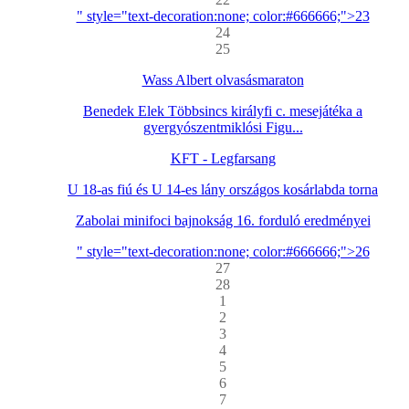
" style="text-decoration:none; color:#666666;">23
24
25
Wass Albert olvasásmaraton
Benedek Elek Többsincs királyfi c. mesejátéka a
gyergyószentmiklósi Figu...
KFT - Legfarsang
U 18-as fiú és U 14-es lány országos kosárlabda torna
Zabolai minifoci bajnokság 16. forduló eredményei
" style="text-decoration:none; color:#666666;">26
27
28
1
2
3
4
5
6
7