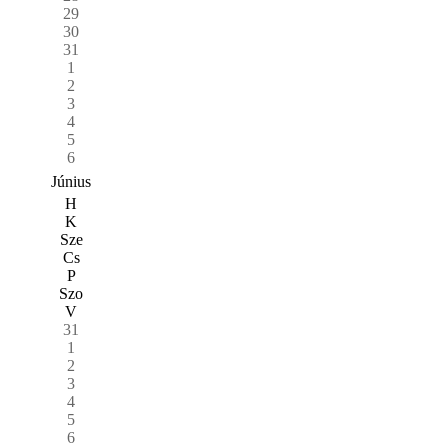
29
30
31
1
2
3
4
5
6
Június
H
K
Sze
Cs
P
Szo
V
31
1
2
3
4
5
6