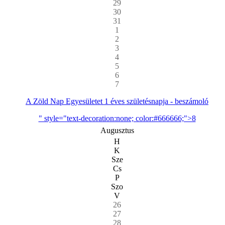
29
30
31
1
2
3
4
5
6
7
A Zöld Nap Egyesületet 1 éves születésnapja - beszámoló
" style="text-decoration:none; color:#666666;">8
Augusztus
H
K
Sze
Cs
P
Szo
V
26
27
28