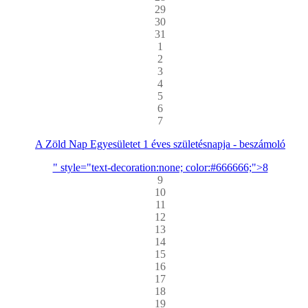
29
30
31
1
2
3
4
5
6
7
A Zöld Nap Egyesületet 1 éves születésnapja - beszámoló
" style="text-decoration:none; color:#666666;">8
9
10
11
12
13
14
15
16
17
18
19