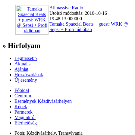
Allmassive Rádió
Utolsó módosítás: 2010-10-16
19:48:13.000000
Tamaka Spaecial Beats + guest: WRK @
Sepsi + Profi rádióban
» Hírfolyam
Legfrissebb
Aktuális
Ajánlat
Hozzászólások
Új esemény
Főoldal
Centrum
Események Kézdivásárhelyen
Képek
Partnerek
Magunkról
Elérhetőség
Főtér, Kézdivásárhely, Transylvania