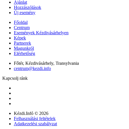
Ajánlat
Hozzászólások
Új esemény
Főoldal
Centrum
Események Kézdivásárhelyen
Képek
Partnerek
Magunkról
Elérhetőség
Főtér, Kézdivásárhely, Transylvania
centrum@kezdi.info
Kapcsolj ránk
Kézdi.Infó © 2026
Felhasználási feltételek
Adatkezelési szabályzat