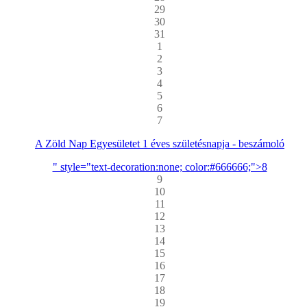
29
30
31
1
2
3
4
5
6
7
A Zöld Nap Egyesületet 1 éves születésnapja - beszámoló
" style="text-decoration:none; color:#666666;">8
9
10
11
12
13
14
15
16
17
18
19