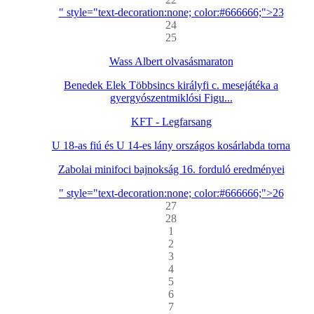
" style="text-decoration:none; color:#666666;">23
24
25
Wass Albert olvasásmaraton
Benedek Elek Többsincs királyfi c. mesejátéka a
gyergyószentmiklósi Figu...
KFT - Legfarsang
U 18-as fiú és U 14-es lány országos kosárlabda torna
Zabolai minifoci bajnokság 16. forduló eredményei
" style="text-decoration:none; color:#666666;">26
27
28
1
2
3
4
5
6
7