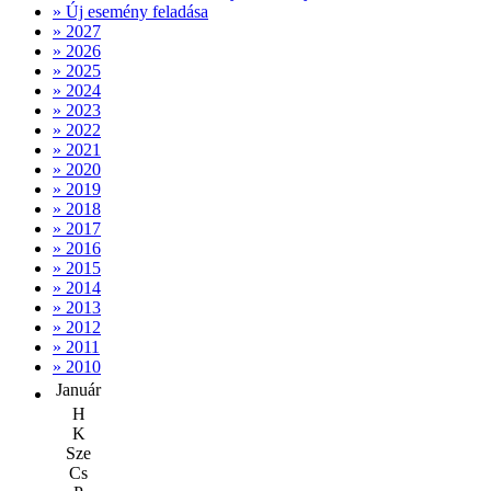
» Új esemény feladása
» 2027
» 2026
» 2025
» 2024
» 2023
» 2022
» 2021
» 2020
» 2019
» 2018
» 2017
» 2016
» 2015
» 2014
» 2013
» 2012
» 2011
» 2010
Január
H
K
Sze
Cs