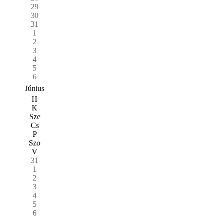
29
30
31
1
2
3
4
5
6
Június
H
K
Sze
Cs
P
Szo
V
31
1
2
3
4
5
6