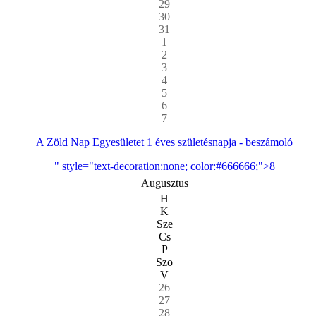
29
30
31
1
2
3
4
5
6
7
A Zöld Nap Egyesületet 1 éves születésnapja - beszámoló
" style="text-decoration:none; color:#666666;">8
Augusztus
H
K
Sze
Cs
P
Szo
V
26
27
28