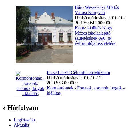
Báró Wesselényi Miklós
Városi Könyvtár
Utolsó módosítás: 2010-10-
30 17:09:47.000000
Könyvkiállítás Nagy
Mózes iskolaalapító
születésének 390.-ik
évfordulója tiszteletére
Incze László Céhtörténeti Múzeum
Utolsó módosítás: 2010-10-15
20:03:53.000000
Körmönfontak - Fonatok, csomók, bogok -
kiállítás
» Hírfolyam
Legfrissebb
Aktuális