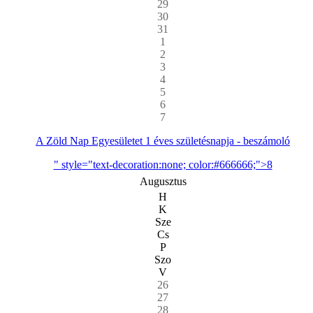
29
30
31
1
2
3
4
5
6
7
A Zöld Nap Egyesületet 1 éves születésnapja - beszámoló
" style="text-decoration:none; color:#666666;">8
Augusztus
H
K
Sze
Cs
P
Szo
V
26
27
28