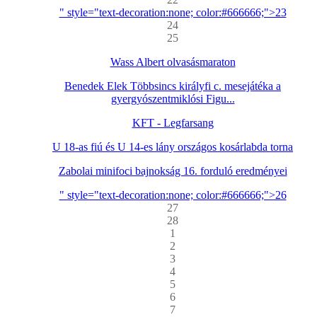
" style="text-decoration:none; color:#666666;">23
24
25
Wass Albert olvasásmaraton
Benedek Elek Többsincs királyfi c. mesejátéka a
gyergyószentmiklósi Figu...
KFT - Legfarsang
U 18-as fiú és U 14-es lány országos kosárlabda torna
Zabolai minifoci bajnokság 16. forduló eredményei
" style="text-decoration:none; color:#666666;">26
27
28
1
2
3
4
5
6
7