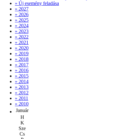
» Új esemény feladása
» 2027
» 2026
» 2025
» 2024
» 2023
» 2022
» 2021
» 2020
» 2019
» 2018
» 2017
» 2016
» 2015
» 2014
» 2013
» 2012
» 2011
» 2010
Január
H
K
Sze
Cs