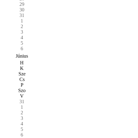
29
30
31
1
2
3
4
5
6
Június
H
K
Sze
Cs
P
Szo
V
31
1
2
3
4
5
6