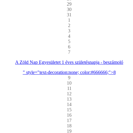
29
30
31
1
2
3
4
5
6
7
A Zöld Nap Egyesületet 1 éves születésnapja - beszámoló
" style="text-decoration:none; color:#666666;">8
9
10
11
12
13
14
15
16
17
18
19