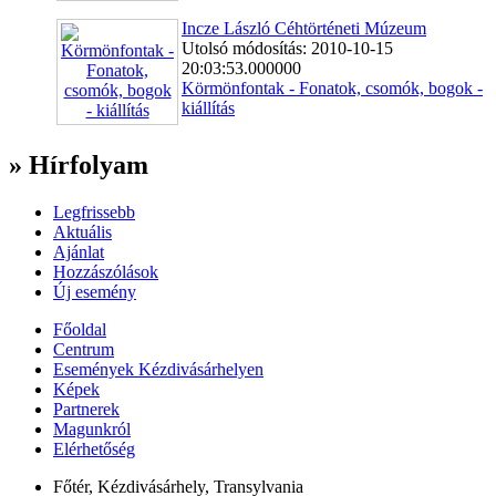
Incze László Céhtörténeti Múzeum
Utolsó módosítás: 2010-10-15
20:03:53.000000
Körmönfontak - Fonatok, csomók, bogok -
kiállítás
» Hírfolyam
Legfrissebb
Aktuális
Ajánlat
Hozzászólások
Új esemény
Főoldal
Centrum
Események Kézdivásárhelyen
Képek
Partnerek
Magunkról
Elérhetőség
Főtér, Kézdivásárhely, Transylvania