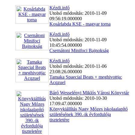
Kézdi.infó
Utolsó módosítás: 2010-11-09
09:56:19.000000
Kosárlabda KSE - magyar torna
Kézdi.infó
Utolsó módosítás: 2010-11-09
10:45:54.000000
Csernátoni Minifoci Bajnokság
Kézdi.infó
Utolsó módosítás: 2010-11-06
23:08:26.000000
Tamaka Spaecial Beats + meghivottja:
Acqzuel
Báró Wesselényi Miklós Városi Könyvtár
Utolsó módosítás: 2010-10-30
17:09:47.000000
Könyvkiállítás Nagy Mózes iskolaalapító
születésének 390.-ik évfordulója
tiszteletére