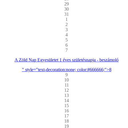
29
30
31
1
2
3
4
5
6
7
A Zöld Nap Egyesületet 1 éves születésnapja - beszámoló
" style="text-decoration:none; color:#666666;">8
9
10
11
12
13
14
15
16
17
18
19