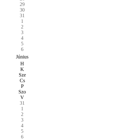
29
30
31
1
2
3
4
5
6
Június
H
K
Sze
Cs
P
Szo
V
31
1
2
3
4
5
6