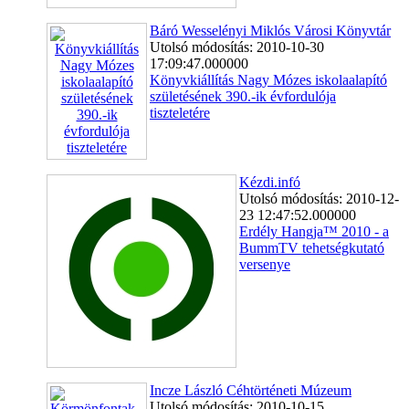
Báró Wesselényi Miklós Városi Könyvtár
Utolsó módosítás: 2010-10-30
17:09:47.000000
Könyvkiállítás Nagy Mózes iskolaalapító
születésének 390.-ik évfordulója
tiszteletére
Kézdi.infó
Utolsó módosítás: 2010-12-
23 12:47:52.000000
Erdély Hangja™ 2010 - a
BummTV tehetségkutató
versenye
Incze László Céhtörténeti Múzeum
Utolsó módosítás: 2010-10-15