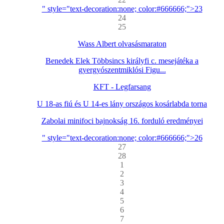
" style="text-decoration:none; color:#666666;">23
24
25
Wass Albert olvasásmaraton
Benedek Elek Többsincs királyfi c. mesejátéka a
gyergyószentmiklósi Figu...
KFT - Legfarsang
U 18-as fiú és U 14-es lány országos kosárlabda torna
Zabolai minifoci bajnokság 16. forduló eredményei
" style="text-decoration:none; color:#666666;">26
27
28
1
2
3
4
5
6
7