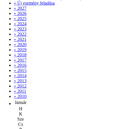
» Új esemény feladása
» 2027
» 2026
» 2025
» 2024
» 2023
» 2022
» 2021
» 2020
» 2019
» 2018
» 2017
» 2016
» 2015
» 2014
» 2013
» 2012
» 2011
» 2010
Január
H
K
Sze
Cs