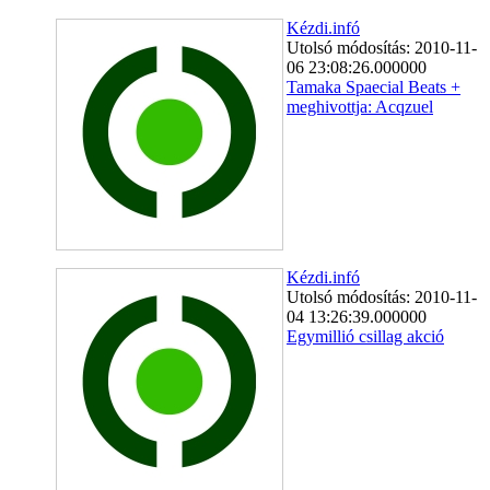
Kézdi.infó
Utolsó módosítás: 2010-11-
06 23:08:26.000000
Tamaka Spaecial Beats +
meghivottja: Acqzuel
Kézdi.infó
Utolsó módosítás: 2010-11-
04 13:26:39.000000
Egymillió csillag akció