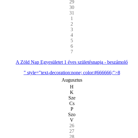
29
30
31
1
2
3
4
5
6
7
A Zöld Nap Egyesületet 1 éves születésnapja - beszámoló
" style="text-decoration:none; color:#666666;">8
Augusztus
H
K
Sze
Cs
P
Szo
V
26
27
28