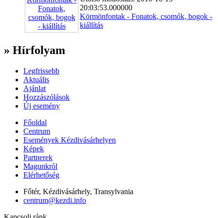
20:03:53.000000
Körmönfontak - Fonatok, csomók, bogok -
kiállítás
» Hírfolyam
Legfrissebb
Aktuális
Ajánlat
Hozzászólások
Új esemény
Főoldal
Centrum
Események Kézdivásárhelyen
Képek
Partnerek
Magunkról
Elérhetőség
Főtér, Kézdivásárhely, Transylvania
centrum@kezdi.info
Kapcsolj ránk