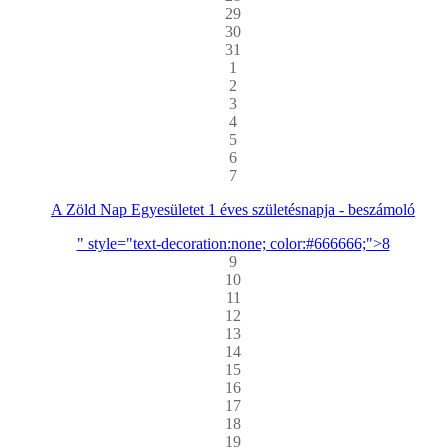
29
30
31
1
2
3
4
5
6
7
A Zöld Nap Egyesületet 1 éves születésnapja - beszámoló
" style="text-decoration:none; color:#666666;">8
9
10
11
12
13
14
15
16
17
18
19