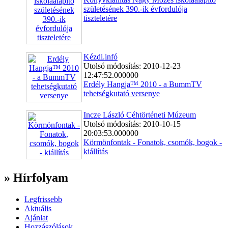
születésének 390.-ik évfordulója
tiszteletére
Kézdi.infó
Utolsó módosítás: 2010-12-23
12:47:52.000000
Erdély Hangja™ 2010 - a BummTV
tehetségkutató versenye
Incze László Céhtörténeti Múzeum
Utolsó módosítás: 2010-10-15
20:03:53.000000
Körmönfontak - Fonatok, csomók, bogok -
kiállítás
» Hírfolyam
Legfrissebb
Aktuális
Ajánlat
Hozzászólások