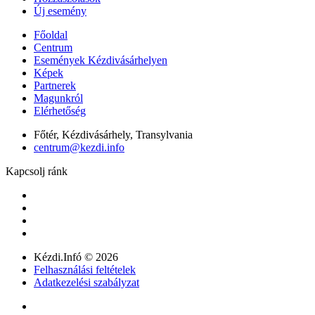
Új esemény
Főoldal
Centrum
Események Kézdivásárhelyen
Képek
Partnerek
Magunkról
Elérhetőség
Főtér, Kézdivásárhely, Transylvania
centrum@kezdi.info
Kapcsolj ránk
Kézdi.Infó © 2026
Felhasználási feltételek
Adatkezelési szabályzat