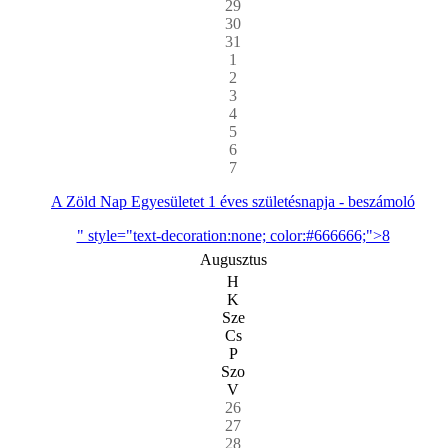
29
30
31
1
2
3
4
5
6
7
A Zöld Nap Egyesületet 1 éves születésnapja - beszámoló
" style="text-decoration:none; color:#666666;">8
Augusztus
H
K
Sze
Cs
P
Szo
V
26
27
28