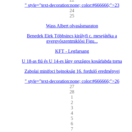
" style="text-decoration:none; color:#666666;">23
24
25
Wass Albert olvasásmaraton
Benedek Elek Többsincs királyfi c. mesejátéka a
gyergyószentmiklósi Figu...
KFT - Legfarsang
U 18-as fiú és U 14-es lány országos kosárlabda torna
Zabolai minifoci bajnokság 16. forduló eredményei
" style="text-decoration:none; color:#666666;">26
27
28
1
2
3
4
5
6
7