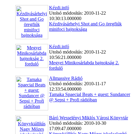
Kézdi.infó
Utolsó módosítás: 2010-11-22
10:30:13.000000
Kézdivásárhelyi Shot and Go öregfiúk
minifoci bajnoksága
Kézdi.infó
Utolsó módosítás: 2010-11-22
10:56:21.000000
Megyei Minikosárlabda bajnokság 2.
forduló
Allmassive Rádió
Utolsó módosítás: 2010-11-17
12:33:54.000000
Tamaka Spaecial Beats + guest: Sundancer
@ Sepsi + Profi rádióban
Báró Wesselényi Miklós Városi Könyvtár
Utolsó módosítás: 2010-10-30
17:09:47.000000
Könyvkiállítás Nagy Mózes iskolaalapító