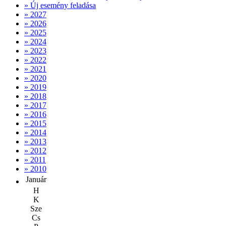
» Új esemény feladása
» 2027
» 2026
» 2025
» 2024
» 2023
» 2022
» 2021
» 2020
» 2019
» 2018
» 2017
» 2016
» 2015
» 2014
» 2013
» 2012
» 2011
» 2010
Január
H
K
Sze
Cs