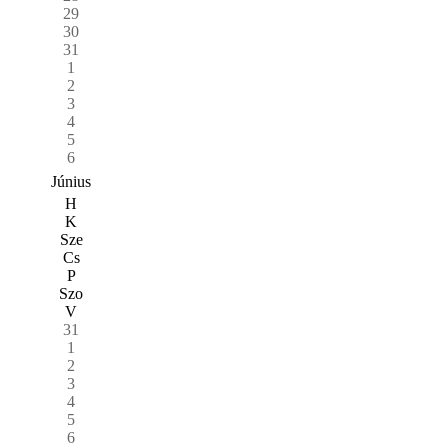
29
30
31
1
2
3
4
5
6
Június
H
K
Sze
Cs
P
Szo
V
31
1
2
3
4
5
6