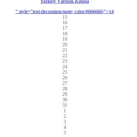
Székely Városok Kupája
" style="text-decoration:none; color:#666666;">14
15
16
17
18
19
20
21
22
23
24
25
26
27
28
29
30
31
1
2
3
4
5