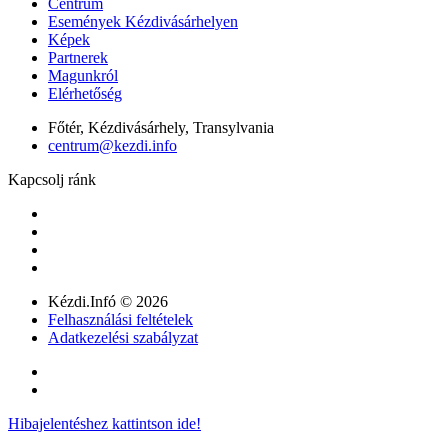
Centrum
Események Kézdivásárhelyen
Képek
Partnerek
Magunkról
Elérhetőség
Főtér, Kézdivásárhely, Transylvania
centrum@kezdi.info
Kapcsolj ránk
Kézdi.Infó © 2026
Felhasználási feltételek
Adatkezelési szabályzat
Hibajelentéshez kattintson ide!