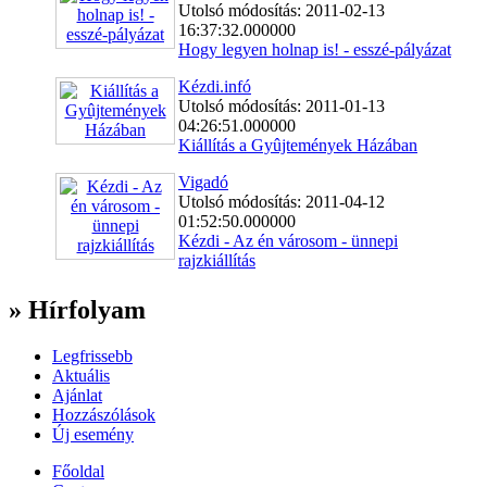
Utolsó módosítás: 2011-02-13
16:37:32.000000
Hogy legyen holnap is! - esszé-pályázat
Kézdi.infó
Utolsó módosítás: 2011-01-13
04:26:51.000000
Kiállítás a Gyûjtemények Házában
Vigadó
Utolsó módosítás: 2011-04-12
01:52:50.000000
Kézdi - Az én városom - ünnepi
rajzkiállítás
» Hírfolyam
Legfrissebb
Aktuális
Ajánlat
Hozzászólások
Új esemény
Főoldal