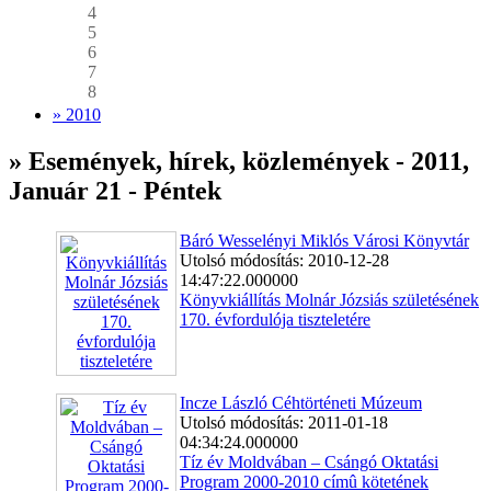
4
5
6
7
8
» 2010
» Események, hírek, közlemények - 2011,
Január 21 - Péntek
Báró Wesselényi Miklós Városi Könyvtár
Utolsó módosítás: 2010-12-28
14:47:22.000000
Könyvkiállítás Molnár Józsiás születésének
170. évfordulója tiszteletére
Incze László Céhtörténeti Múzeum
Utolsó módosítás: 2011-01-18
04:34:24.000000
Tíz év Moldvában – Csángó Oktatási
Program 2000-2010 címû kötetének