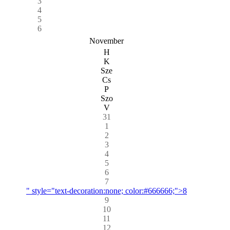
3
4
5
6
November
H
K
Sze
Cs
P
Szo
V
31
1
2
3
4
5
6
7
" style="text-decoration:none; color:#666666;">8
9
10
11
12