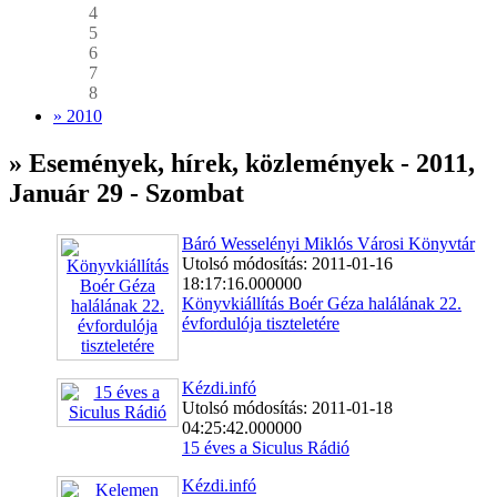
4
5
6
7
8
» 2010
» Események, hírek, közlemények - 2011,
Január 29 - Szombat
Báró Wesselényi Miklós Városi Könyvtár
Utolsó módosítás: 2011-01-16
18:17:16.000000
Könyvkiállítás Boér Géza halálának 22.
évfordulója tiszteletére
Kézdi.infó
Utolsó módosítás: 2011-01-18
04:25:42.000000
15 éves a Siculus Rádió
Kézdi.infó