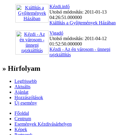
Kézdi.infó
Utolsó módosítás: 2011-01-13
04:26:51.000000
Kiállítás a Gyûjtemények Házában
Vigadó
Utolsó módosítás: 2011-04-12
01:52:50.000000
Kézdi - Az én városom - ünnepi
rajzkiállítás
» Hírfolyam
Legfrissebb
Aktuális
Ajánlat
Hozzászólások
Új esemény
Főoldal
Centrum
Események Kézdivásárhelyen
Képek
Partnerek