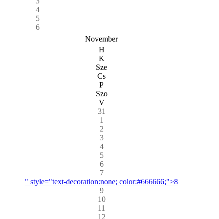
3
4
5
6
November
H
K
Sze
Cs
P
Szo
V
31
1
2
3
4
5
6
7
" style="text-decoration:none; color:#666666;">8
9
10
11
12