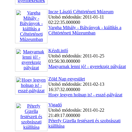
Incze László Céhtörténeti Múzeum
Utolsó módosítás: 2011-01-11
02:22:35.000000
Vargha Mihály - Bálványok - kiállítás a
Céhtörténeti Múzeumban
Kézdi.infó
Utolsó módosítás: 2011-01-25
03:56:30.000000
Magyarnak lenni jó! - gyerekrajz pályázat
Zöld Nap egyesület
Utolsó módosítás: 2011-02-13
16:37:32.000000
Hogy legyen holnap is! - esszé-pályázat
Vigadó
Utolsó módosítás: 2011-01-22
21:49:17.000000
Péterfy Gizella festészeti és szobrászati
kiállítása