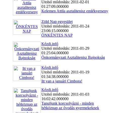
Utolsó módosítás: 2011-02-01
01:27:09.000000
Kelemen Attila asztalitenisz emlékverseny
Zöld Nap egyesület
Utolsó módosítás: 2011-01-24
23:06:15.000000
ÖNKÉNTES NAP
Kézdi.infó
Utolsó módosítás: 2011-01-29
01:25:04.000000
Önkormányzati Asztalitenisz Bajnokság
Kézdi.infó
Utolsó módosítás: 2011-01-19
01:34:38.000000
Itt van a januári Cimbora!
Kézdi.infó
Utolsó módosítás: 2011-01-03
16:02:42.000000
Tanuljunk korcsolyázni - minden
hétköznap az óvodás gyermekeknek