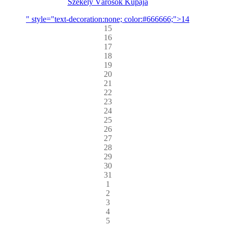
Székely Városok Kupája
" style="text-decoration:none; color:#666666;">14
15
16
17
18
19
20
21
22
23
24
25
26
27
28
29
30
31
1
2
3
4
5