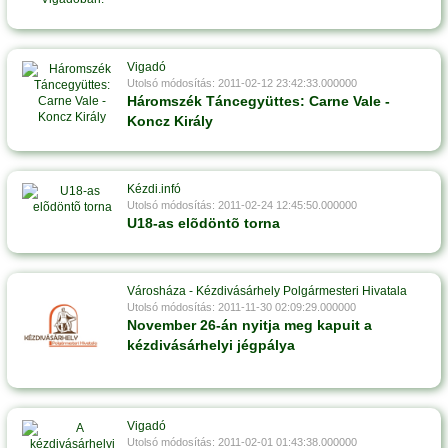
Vigadó
Utolsó módosítás: 2011-02-12 23:42:33.000000
Háromszék Táncegyüttes: Carne Vale -
Koncz Király
Kézdi.infó
Utolsó módosítás: 2011-02-24 12:45:50.000000
U18-as elõdöntõ torna
Városháza - Kézdivásárhely Polgármesteri Hivatala
Utolsó módosítás: 2011-11-30 02:09:29.000000
November 26-án nyitja meg kapuit a
kézdivásárhelyi jégpálya
Vigadó
Utolsó módosítás: 2011-02-01 01:43:38.000000