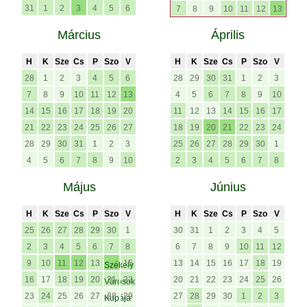
31
1
2
3
4
5
6
7
8
9
10
11
12
13
Március
Április
H
K
Sze
Cs
P
Szo
V
H
K
Sze
Cs
P
Szo
V
28
1
2
3
4
5
6
28
29
30
31
1
2
3
7
8
9
10
11
12
13
4
5
6
7
8
9
10
14
15
16
17
18
19
20
11
12
13
14
15
16
17
21
22
23
24
25
26
27
18
19
20
21
22
23
24
28
29
30
31
1
2
3
25
26
27
28
29
30
1
4
5
6
7
8
9
10
2
3
4
5
6
7
8
Május
Június
H
K
Sze
Cs
P
Szo
V
H
K
Sze
Cs
P
Szo
V
25
26
27
28
29
30
1
30
31
1
2
3
4
5
2
3
4
5
6
7
8
6
7
8
9
10
11
12
9
10
11
12
13
15
13
14
15
16
17
18
19
Székely
16
17
18
19
20
21
22
20
21
22
23
24
25
26
Városok
23
24
25
26
27
28
29
27
28
29
30
1
2
3
Kupája