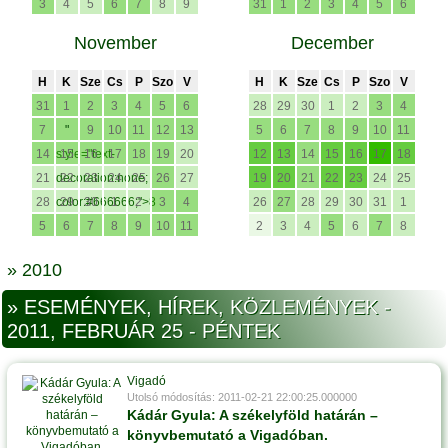
3
4
5
6
7
8
9
31
1
2
3
4
5
6
November
December
H
K
Sze
Cs
P
Szo
V
H
K
Sze
Cs
P
Szo
V
31
1
2
3
4
5
6
28
29
30
1
2
3
4
7
"
9
10
11
12
13
5
6
7
8
9
10
11
14
style="text-
15
16
17
18
19
20
12
13
14
15
16
17
18
21
decoration:none;
22
23
24
25
26
27
19
20
21
22
23
24
25
28
color:#666666;">8
29
30
1
2
3
4
26
27
28
29
30
31
1
5
6
7
8
9
10
11
2
3
4
5
6
7
8
» 2010
» ESEMÉNYEK, HÍREK, KÖZLEMÉNYEK -
2011, FEBRUÁR 25 - PÉNTEK
Vigadó
Utolsó módosítás: 2011-02-21 22:00:25.000000
Kádár Gyula: A székelyföld határán –
könyvbemutató a Vigadóban.