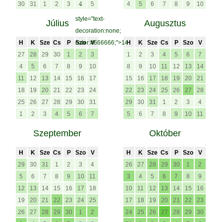
30
31
1
2
3
4
5
4
5
6
7
8
9
10
"
style="text-
Július
Augusztus
decoration:none;
H
K
Sze
Cs
P
color:#666666;">14
Szo
V
H
K
Sze
Cs
P
Szo
V
27
28
29
30
1
2
3
1
2
3
4
5
6
7
4
5
6
7
8
9
10
8
9
10
11
12
13
14
11
12
13
14
15
16
17
15
16
17
18
19
20
21
18
19
20
21
22
23
24
22
23
24
25
26
27
28
25
26
27
28
29
30
31
29
30
31
1
2
3
4
1
2
3
4
5
6
7
5
6
7
8
9
10
11
Szeptember
Október
H
K
Sze
Cs
P
Szo
V
H
K
Sze
Cs
P
Szo
V
29
30
31
1
2
3
4
26
27
28
29
30
1
2
5
6
7
8
9
10
11
3
4
5
6
7
8
9
12
13
14
15
16
17
18
10
11
12
13
14
15
16
19
20
21
22
23
24
25
17
18
19
20
21
22
23
26
27
28
29
30
1
2
24
25
26
27
28
29
30