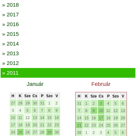
» 2018
» 2017
» 2016
» 2015
» 2014
» 2013
» 2012
» 2011
Január
Február
H
K
Sze
Cs
P
Szo
V
H
K
Sze
Cs
P
Szo
V
27
28
29
30
31
1
2
31
1
2
3
4
5
6
3
4
5
6
7
8
9
7
8
9
10
11
12
13
10
11
12
13
14
15
16
14
15
16
17
18
19
20
17
18
19
20
21
22
23
21
22
23
24
25
26
27
24
25
26
27
28
29
30
28
1
2
3
4
5
6