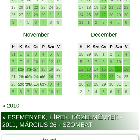
12
13
14
15
16
17
18
10
11
12
13
14
15
16
19
20
21
22
23
24
25
17
18
19
20
21
22
23
26
27
28
29
30
1
2
24
25
26
27
28
29
30
3
4
5
6
7
8
9
31
1
2
3
4
5
6
November
December
H
K
Sze
Cs
P
Szo
V
H
K
Sze
Cs
P
Szo
V
31
1
2
3
4
5
6
28
29
30
1
2
3
4
7
"
9
10
11
12
13
5
6
7
8
9
10
11
14
style="text-
15
16
17
18
19
20
12
13
14
15
16
17
18
21
decoration:none;
22
23
24
25
26
27
19
20
21
22
23
24
25
28
color:#666666;">8
29
30
1
2
3
4
26
27
28
29
30
31
1
5
6
7
8
9
10
11
2
3
4
5
6
7
8
» 2010
» ESEMÉNYEK, HÍREK, KÖZLEMÉNYEK -
2011, MÁRCIUS 26 - SZOMBAT