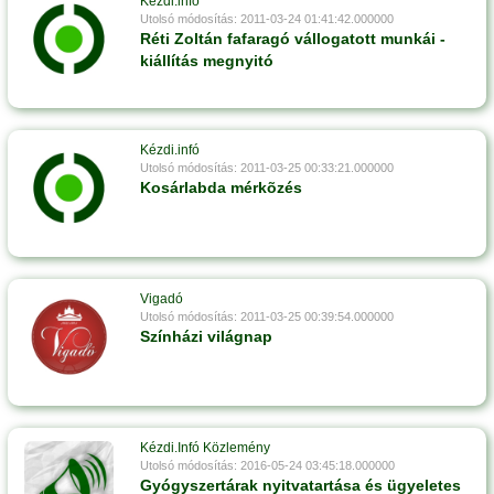
Kézdi.infó
Utolsó módosítás: 2011-03-24 01:41:42.000000
Réti Zoltán fafaragó vállogatott munkái -
kiállítás megnyitó
Kézdi.infó
Utolsó módosítás: 2011-03-25 00:33:21.000000
Kosárlabda mérkõzés
Vigadó
Utolsó módosítás: 2011-03-25 00:39:54.000000
Színházi világnap
Kézdi.Infó Közlemény
Utolsó módosítás: 2016-05-24 03:45:18.000000
Gyógyszertárak nyitvatartása és ügyeletes