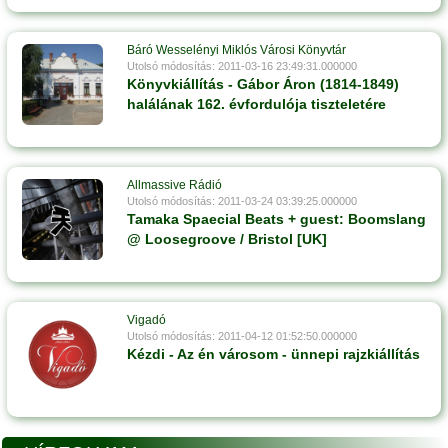
Báró Wesselényi Miklós Városi Könyvtár
Utolsó módosítás: 2011-03-16 23:49:31.000000
Könyvkiállítás - Gábor Áron (1814-1849)
halálának 162. évfordulója tiszteletére
Allmassive Rádió
Utolsó módosítás: 2011-03-24 03:39:25.000000
Tamaka Spaecial Beats + guest: Boomslang
@ Loosegroove / Bristol [UK]
Vigadó
Utolsó módosítás: 2011-04-12 01:52:50.000000
Kézdi - Az én városom - ünnepi rajzkiállítás