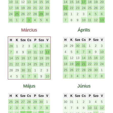
10
11
12
13
14
15
16
14
15
16
17
18
19
20
17
18
19
20
21
22
23
21
22
23
24
25
26
27
24
25
26
27
28
29
30
28
1
2
3
4
5
6
31
1
2
3
4
5
6
7
8
9
10
11
12
13
Március
Április
H
K
Sze
Cs
P
Szo
V
H
K
Sze
Cs
P
Szo
V
28
29
30
31
1
2
3
28
1
2
3
4
5
6
4
5
6
7
8
9
10
7
8
9
10
11
12
13
11
12
13
14
15
16
17
14
15
16
17
18
19
20
18
19
20
21
22
23
24
21
22
23
24
25
26
27
25
26
27
28
29
30
1
28
29
30
31
1
2
3
2
3
4
5
6
7
8
4
5
6
7
8
9
10
Május
Június
H
K
Sze
Cs
P
Szo
V
H
K
Sze
Cs
P
Szo
V
25
26
27
28
29
30
1
30
31
1
2
3
4
5
2
3
4
5
6
7
8
6
7
8
9
10
11
12