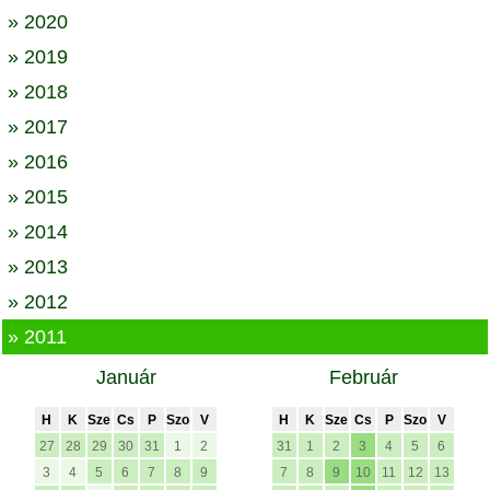
» 2020
» 2019
» 2018
» 2017
» 2016
» 2015
» 2014
» 2013
» 2012
» 2011
Január
Február
H
K
Sze
Cs
P
Szo
V
H
K
Sze
Cs
P
Szo
V
27
28
29
30
31
1
2
31
1
2
3
4
5
6
3
4
5
6
7
8
9
7
8
9
10
11
12
13