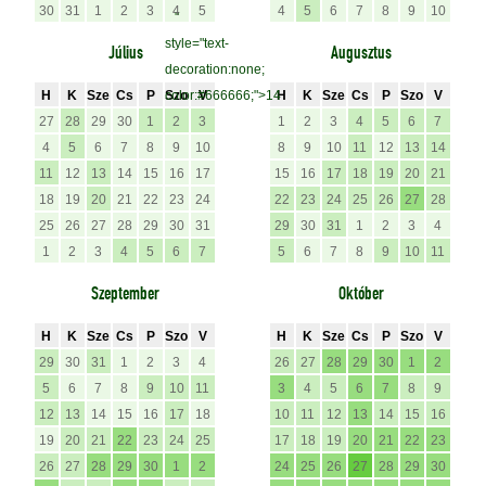
30
31
1
2
3
4
5
4
5
6
7
8
9
10
"
style="text-
Július
Augusztus
decoration:none;
H
K
Sze
Cs
P
color:#666666;">14
Szo
V
H
K
Sze
Cs
P
Szo
V
27
28
29
30
1
2
3
1
2
3
4
5
6
7
4
5
6
7
8
9
10
8
9
10
11
12
13
14
11
12
13
14
15
16
17
15
16
17
18
19
20
21
18
19
20
21
22
23
24
22
23
24
25
26
27
28
25
26
27
28
29
30
31
29
30
31
1
2
3
4
1
2
3
4
5
6
7
5
6
7
8
9
10
11
Szeptember
Október
H
K
Sze
Cs
P
Szo
V
H
K
Sze
Cs
P
Szo
V
29
30
31
1
2
3
4
26
27
28
29
30
1
2
5
6
7
8
9
10
11
3
4
5
6
7
8
9
12
13
14
15
16
17
18
10
11
12
13
14
15
16
19
20
21
22
23
24
25
17
18
19
20
21
22
23
26
27
28
29
30
1
2
24
25
26
27
28
29
30