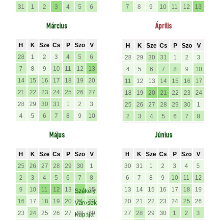
31
1
2
3
4
5
6
7
8
9
10
11
12
13
Március
Április
H
K
Sze
Cs
P
Szo
V
H
K
Sze
Cs
P
Szo
V
28
1
2
3
4
5
6
28
29
30
31
1
2
3
7
8
9
10
11
12
13
4
5
6
7
8
9
10
14
15
16
17
18
19
20
11
12
13
14
15
16
17
21
22
23
24
25
26
27
18
19
20
21
22
23
24
28
29
30
31
1
2
3
25
26
27
28
29
30
1
4
5
6
7
8
9
10
2
3
4
5
6
7
8
Május
Június
H
K
Sze
Cs
P
Szo
V
H
K
Sze
Cs
P
Szo
V
25
26
27
28
29
30
1
30
31
1
2
3
4
5
2
3
4
5
6
7
8
6
7
8
9
10
11
12
9
10
11
12
13
15
13
14
15
16
17
18
19
Székely
16
17
18
19
20
21
22
20
21
22
23
24
25
26
Városok
23
24
25
26
27
28
29
27
28
29
30
1
2
3
Kupája