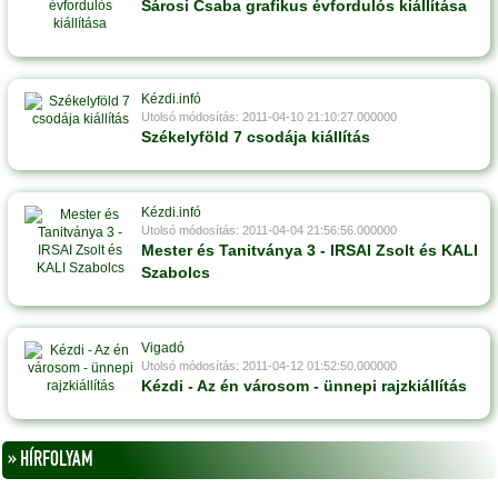
Sárosi Csaba grafikus évfordulós kiállítása
Kézdi.infó
Utolsó módosítás: 2011-04-10 21:10:27.000000
Székelyföld 7 csodája kiállítás
Kézdi.infó
Utolsó módosítás: 2011-04-04 21:56:56.000000
Mester és Tanitványa 3 - IRSAI Zsolt és KALI
Szabolcs
Vigadó
Utolsó módosítás: 2011-04-12 01:52:50.000000
Kézdi - Az én városom - ünnepi rajzkiállítás
» HÍRFOLYAM