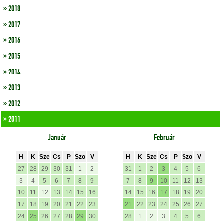
» 2018
» 2017
» 2016
» 2015
» 2014
» 2013
» 2012
» 2011
Január
Február
H
K
Sze
Cs
P
Szo
V
H
K
Sze
Cs
P
Szo
V
27
28
29
30
31
1
2
31
1
2
3
4
5
6
3
4
5
6
7
8
9
7
8
9
10
11
12
13
10
11
12
13
14
15
16
14
15
16
17
18
19
20
17
18
19
20
21
22
23
21
22
23
24
25
26
27
24
25
26
27
28
29
30
28
1
2
3
4
5
6