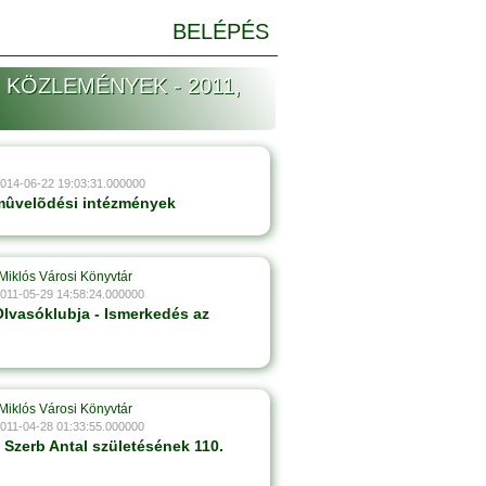
BELÉPÉS
 KÖZLEMÉNYEK - 2011,
2014-06-22 19:03:31.000000
 mûvelõdési intézmények
Miklós Városi Könyvtár
2011-05-29 14:58:24.000000
lvasóklubja - Ismerkedés az
Miklós Városi Könyvtár
2011-04-28 01:33:55.000000
 Szerb Antal születésének 110.