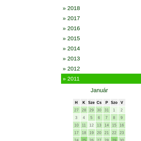
» 2018
» 2017
» 2016
» 2015
» 2014
» 2013
» 2012
» 2011
Január
H
K
Sze
Cs
P
Szo
V
27
28
29
30
31
1
2
3
4
5
6
7
8
9
10
11
12
13
14
15
16
17
18
19
20
21
22
23
24
25
26
27
28
29
30