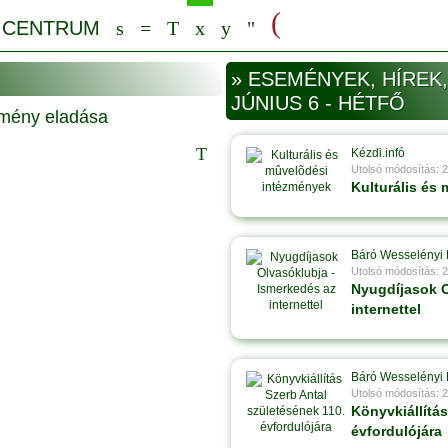
» ESEMÉNYEK, HÍREK,
JÚNIUS 6 - HÉTFŐ
Kézdi.infó
Utolsó módosítás: 
Kulturális és
Báró Wesselényi 
Utolsó módosítás: 
Nyugdíjasok O
internettel
Báró Wesselényi 
Utolsó módosítás: 
Könyvkiállítás
évfordulójára