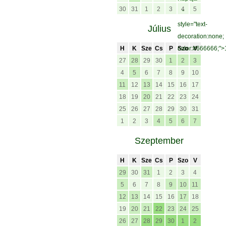
30
31
1
2
3
4
5
"
style="text-
Július
decoration:none;
H
K
Sze
Cs
P
color:#666666;">
Szo
V
27
28
29
30
1
2
3
4
5
6
7
8
9
10
11
12
13
14
15
16
17
18
19
20
21
22
23
24
25
26
27
28
29
30
31
1
2
3
4
5
6
7
Szeptember
H
K
Sze
Cs
P
Szo
V
29
30
31
1
2
3
4
5
6
7
8
9
10
11
12
13
14
15
16
17
18
19
20
21
22
23
24
25
26
27
28
29
30
1
2