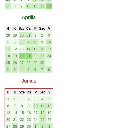
7
8
9
10
11
12
13
Április
H
K
Sze
Cs
P
Szo
V
28
29
30
31
1
2
3
4
5
6
7
8
9
10
11
12
13
14
15
16
17
18
19
20
21
22
23
24
25
26
27
28
29
30
1
2
3
4
5
6
7
8
Június
H
K
Sze
Cs
P
Szo
V
30
31
1
2
3
4
5
6
7
8
9
10
11
12
13
14
15
16
17
18
19
20
21
22
23
24
25
26
27
28
29
30
1
2
3