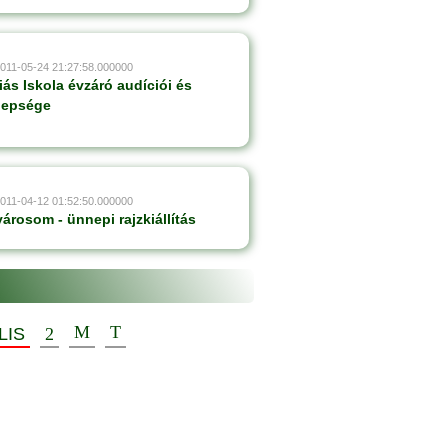
2011-05-24 21:27:58.000000
ás Iskola évzáró audíciói és
nepsége
2011-04-12 01:52:50.000000
városom - ünnepi rajzkiállítás
LIS