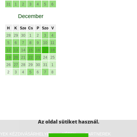
31
1
2
3
4
5
6
December
H
K
Sze
Cs
P
Szo
V
28
29
30
1
2
3
4
5
6
7
8
9
10
11
12
13
14
15
16
17
18
19
20
21
22
23
24
25
26
27
28
29
30
31
1
2
3
4
5
6
7
8
Az oldal sütiket használ.
YEK KÉZDIVÁSÁRHELYEN
KÉPEK
PARTNEREK