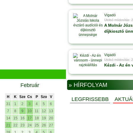
Vigadó
Utolsó módosítás: 
A Molnár Józsi
díjkiosztó ün
Vigadó
Utolsó módosítás: 
Kézdi - Az én 
» HÍRFOLYAM
Február
H
K
Sze
Cs
P
Szo
V
LEGFRISSEBB
AKTUÁ
31
1
2
3
4
5
6
7
8
9
10
11
12
13
14
15
16
17
18
19
20
21
22
23
24
25
26
27
28
1
2
3
4
5
6