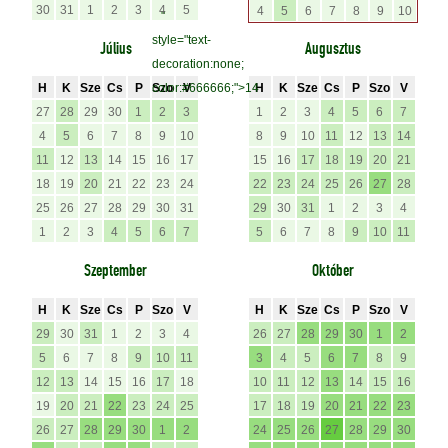
30
31
1
2
3
4
5
4
5
6
7
8
9
10
"
style="text-
Július
Augusztus
decoration:none;
H
K
Sze
Cs
P
color:#666666;">14
Szo
V
H
K
Sze
Cs
P
Szo
V
27
28
29
30
1
2
3
1
2
3
4
5
6
7
4
5
6
7
8
9
10
8
9
10
11
12
13
14
11
12
13
14
15
16
17
15
16
17
18
19
20
21
18
19
20
21
22
23
24
22
23
24
25
26
27
28
25
26
27
28
29
30
31
29
30
31
1
2
3
4
1
2
3
4
5
6
7
5
6
7
8
9
10
11
Szeptember
Október
H
K
Sze
Cs
P
Szo
V
H
K
Sze
Cs
P
Szo
V
29
30
31
1
2
3
4
26
27
28
29
30
1
2
5
6
7
8
9
10
11
3
4
5
6
7
8
9
12
13
14
15
16
17
18
10
11
12
13
14
15
16
19
20
21
22
23
24
25
17
18
19
20
21
22
23
26
27
28
29
30
1
2
24
25
26
27
28
29
30