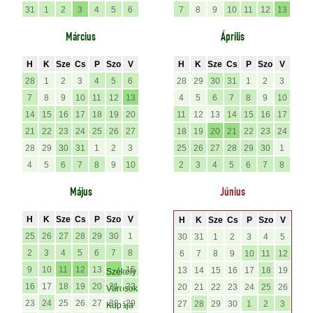
31
1
2
3
4
5
6
7
8
9
10
11
12
13
Március
Április
H
K
Sze
Cs
P
Szo
V
H
K
Sze
Cs
P
Szo
V
28
1
2
3
4
5
6
28
29
30
31
1
2
3
7
8
9
10
11
12
13
4
5
6
7
8
9
10
14
15
16
17
18
19
20
11
12
13
14
15
16
17
21
22
23
24
25
26
27
18
19
20
21
22
23
24
28
29
30
31
1
2
3
25
26
27
28
29
30
1
4
5
6
7
8
9
10
2
3
4
5
6
7
8
Május
Június
H
K
Sze
Cs
P
Szo
V
H
K
Sze
Cs
P
Szo
V
25
26
27
28
29
30
1
30
31
1
2
3
4
5
2
3
4
5
6
7
8
6
7
8
9
10
11
12
9
10
11
12
13
15
13
14
15
16
17
18
19
Székely
16
17
18
19
20
21
22
20
21
22
23
24
25
26
Városok
23
24
25
26
27
28
29
27
28
29
30
1
2
3
Kupája