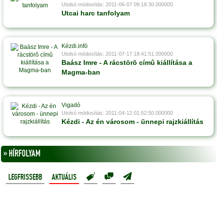
Utolsó módosítás: 2011-06-07 09:18:30.000000
Utcai harc tanfolyam
Kézdi.infó
Utolsó módosítás: 2011-07-17 18:41:51.000000
Baász Imre - A rácstörõ címû kiállítása a
Magma-ban
Vigadó
Utolsó módosítás: 2011-04-12 01:52:50.000000
Kézdi - Az én városom - ünnepi rajzkiállítás
» HÍRFOLYAM
LEGFRISSEBB
AKTUÁLIS