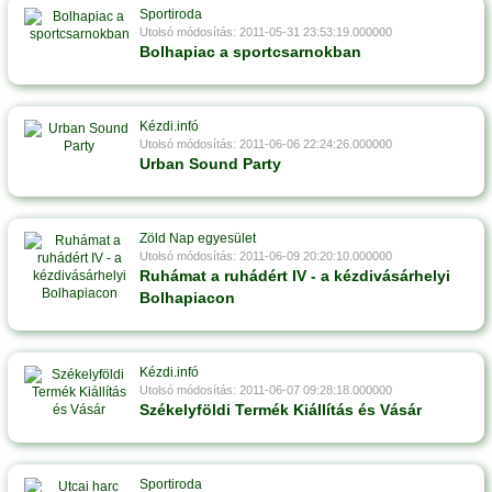
Sportiroda
Utolsó módosítás: 2011-05-31 23:53:19.000000
Bolhapiac a sportcsarnokban
Kézdi.infó
Utolsó módosítás: 2011-06-06 22:24:26.000000
Urban Sound Party
Zöld Nap egyesület
Utolsó módosítás: 2011-06-09 20:20:10.000000
Ruhámat a ruhádért IV - a kézdivásárhelyi
Bolhapiacon
Kézdi.infó
Utolsó módosítás: 2011-06-07 09:28:18.000000
Székelyföldi Termék Kiállítás és Vásár
Sportiroda