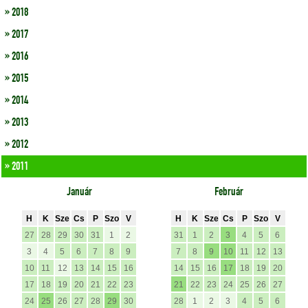
» 2018
» 2017
» 2016
» 2015
» 2014
» 2013
» 2012
» 2011
Január
Február
H
K
Sze
Cs
P
Szo
V
H
K
Sze
Cs
P
Szo
V
27
28
29
30
31
1
2
31
1
2
3
4
5
6
3
4
5
6
7
8
9
7
8
9
10
11
12
13
10
11
12
13
14
15
16
14
15
16
17
18
19
20
17
18
19
20
21
22
23
21
22
23
24
25
26
27
24
25
26
27
28
29
30
28
1
2
3
4
5
6