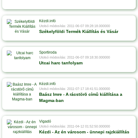
Kézdi.infó
Utolsó módosítás: 2011-06-07 09:28:18.000000
Székelyföldi Termék Kiállítás és Vásár
Sportiroda
Utolsó módosítás: 2011-06-07 09:18:30.000000
Utcai harc tanfolyam
Kézdi.infó
Utolsó módosítás: 2011-07-17 18:41:51.000000
Baász Imre - A rácstörõ címû kiállítása a
Magma-ban
Vigadó
Utolsó módosítás: 2011-04-12 01:52:50.000000
Kézdi - Az én városom - ünnepi rajzkiállítás