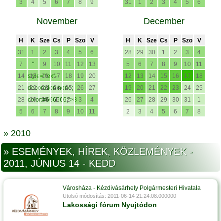
3
4
5
6
7
8
9
31
1
2
3
4
5
6
November
December
H
K
Sze
Cs
P
Szo
V
H
K
Sze
Cs
P
Szo
V
31
1
2
3
4
5
6
28
29
30
1
2
3
4
7
"
9
10
11
12
13
5
6
7
8
9
10
11
14
style="text-
15
16
17
18
19
20
12
13
14
15
16
17
18
21
decoration:none;
22
23
24
25
26
27
19
20
21
22
23
24
25
28
color:#666666;">8
29
30
1
2
3
4
26
27
28
29
30
31
1
5
6
7
8
9
10
11
2
3
4
5
6
7
8
» 2010
» ESEMÉNYEK, HÍREK, KÖZLEMÉNYEK -
2011, JÚNIUS 14 - KEDD
Városháza - Kézdivásárhely Polgármesteri Hivatala
Utolsó módosítás: 2011-06-14 21:24:08.000000
Lakossági fórum Nyujtódon