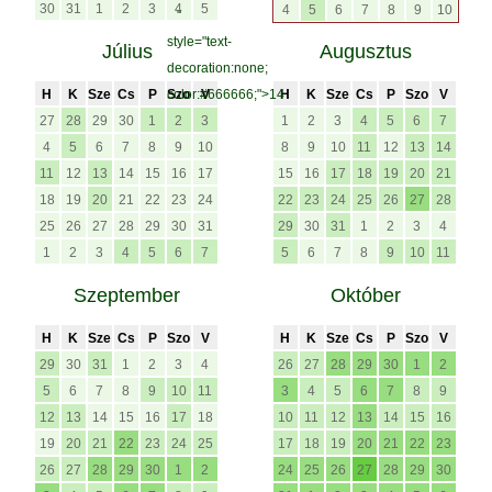
30
31
1
2
3
4
5
4
5
6
7
8
9
10
"
style="text-
Július
Augusztus
decoration:none;
H
K
Sze
Cs
P
color:#666666;">14
Szo
V
H
K
Sze
Cs
P
Szo
V
27
28
29
30
1
2
3
1
2
3
4
5
6
7
4
5
6
7
8
9
10
8
9
10
11
12
13
14
11
12
13
14
15
16
17
15
16
17
18
19
20
21
18
19
20
21
22
23
24
22
23
24
25
26
27
28
25
26
27
28
29
30
31
29
30
31
1
2
3
4
1
2
3
4
5
6
7
5
6
7
8
9
10
11
Szeptember
Október
H
K
Sze
Cs
P
Szo
V
H
K
Sze
Cs
P
Szo
V
29
30
31
1
2
3
4
26
27
28
29
30
1
2
5
6
7
8
9
10
11
3
4
5
6
7
8
9
12
13
14
15
16
17
18
10
11
12
13
14
15
16
19
20
21
22
23
24
25
17
18
19
20
21
22
23
26
27
28
29
30
1
2
24
25
26
27
28
29
30