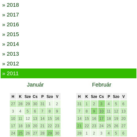
» 2018
» 2017
» 2016
» 2015
» 2014
» 2013
» 2012
» 2011
Január
Február
H
K
Sze
Cs
P
Szo
V
H
K
Sze
Cs
P
Szo
V
27
28
29
30
31
1
2
31
1
2
3
4
5
6
3
4
5
6
7
8
9
7
8
9
10
11
12
13
10
11
12
13
14
15
16
14
15
16
17
18
19
20
17
18
19
20
21
22
23
21
22
23
24
25
26
27
24
25
26
27
28
29
30
28
1
2
3
4
5
6