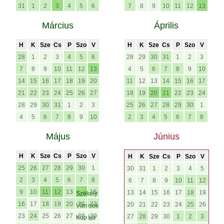
31
1
2
3
4
5
6
7
8
9
10
11
12
13
Március
Április
H
K
Sze
Cs
P
Szo
V
H
K
Sze
Cs
P
Szo
V
28
1
2
3
4
5
6
28
29
30
31
1
2
3
7
8
9
10
11
12
13
4
5
6
7
8
9
10
14
15
16
17
18
19
20
11
12
13
14
15
16
17
21
22
23
24
25
26
27
18
19
20
21
22
23
24
28
29
30
31
1
2
3
25
26
27
28
29
30
1
4
5
6
7
8
9
10
2
3
4
5
6
7
8
Május
Június
H
K
Sze
Cs
P
Szo
V
H
K
Sze
Cs
P
Szo
V
25
26
27
28
29
30
1
30
31
1
2
3
4
5
2
3
4
5
6
7
8
6
7
8
9
10
11
12
9
10
11
12
13
15
13
14
15
16
17
18
19
Székely
16
17
18
19
20
21
22
20
21
22
23
24
25
26
Városok
23
24
25
26
27
28
29
27
28
29
30
1
2
3
Kupája