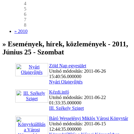
4
5
6
7
8
» 2010
» Események, hírek, közlemények - 2011,
Június 25 - Szombat
Zöld Nap egyesület
Utolsó módosítás: 2011-06-26
15:40:56.000000
Nyári Olajgyûjtés
Kézdi.infó
Utolsó módosítás: 2011-06-22
01:33:35.000000
III. Székely Sziget
Báró Wesselényi Miklós Városi Könyvtár
Utolsó módosítás: 2011-06-15
12:44:35.000000