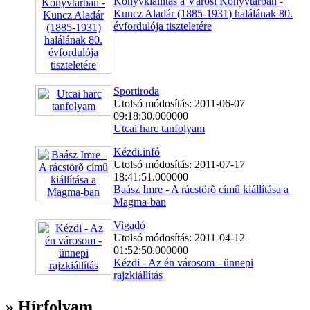
Könyvkiállítás a Városi Könyvtárban -
Kuncz Aladár (1885-1931) halálának 80.
évfordulója tiszteletére
Sportiroda
Utolsó módosítás: 2011-06-07
09:18:30.000000
Utcai harc tanfolyam
Kézdi.infó
Utolsó módosítás: 2011-07-17
18:41:51.000000
Baász Imre - A rácstörõ címû kiállítása a
Magma-ban
Vigadó
Utolsó módosítás: 2011-04-12
01:52:50.000000
Kézdi - Az én városom - ünnepi
rajzkiállítás
» Hírfolyam