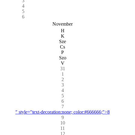
3
4
5
6
November
H
K
Sze
Cs
P
Szo
V
31
1
2
3
4
5
6
7
" style="text-decoration:none; color:#666666;">8
9
10
11
12