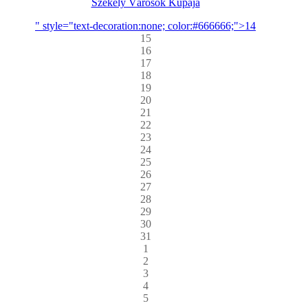
Székely Városok Kupája
" style="text-decoration:none; color:#666666;">14
15
16
17
18
19
20
21
22
23
24
25
26
27
28
29
30
31
1
2
3
4
5