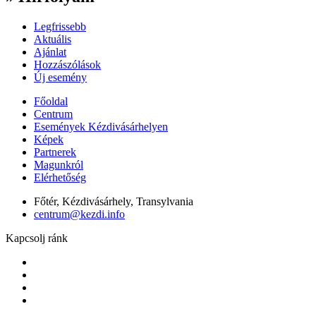
Legfrissebb
Aktuális
Ajánlat
Hozzászólások
Új esemény
Főoldal
Centrum
Események Kézdivásárhelyen
Képek
Partnerek
Magunkról
Elérhetőség
Főtér, Kézdivásárhely, Transylvania
centrum@kezdi.info
Kapcsolj ránk