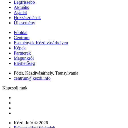
Legfrissebb
Aktuális
Ajánlat
Hozzászólások
Új esemény
Főoldal
Centrum
Események Kézdivásárhelyen
Képek
Partnerek
Magunkról
Elérhetőség
Főtér, Kézdivásárhely, Transylvania
centrum@kezdi.info
Kapcsolj ránk
Kézdi.Infó © 2026
Felhasználási feltételek