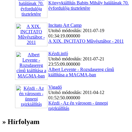
Könyvkiállítás Babits Mihály halálának 70.
évfordulója tiszteletére
Incitato Art Camp
Utolsó módosítás: 2011-07-19
01:34:19.000000
A XIX. INCITATO Mûvésztábor - 2011
Kézdi.infó
Utolsó módosítás: 2011-07-21
23:55:09.000000
Albert Levente - Rozsdasereg címû
kiállítása a MAGMA-ban
Vigadó
Utolsó módosítás: 2011-04-12
01:52:50.000000
Kézdi - Az én városom - ünnepi
rajzkiállítás
» Hírfolyam