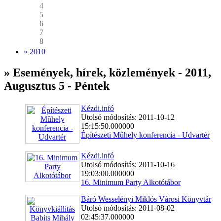
4
5
6
7
8
» 2010
» Események, hírek, közlemények - 2011,
Augusztus 5 - Péntek
Kézdi.infó
Utolsó módosítás: 2011-10-12
15:15:50.000000
Építészeti Mûhely konferencia - Udvartér
Kézdi.infó
Utolsó módosítás: 2011-10-16
19:03:00.000000
16. Minimum Party Alkotótábor
Báró Wesselényi Miklós Városi Könyvtár
Utolsó módosítás: 2011-08-02
02:45:37.000000