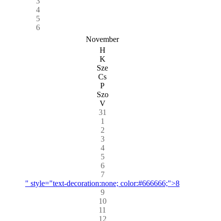
3
4
5
6
November
H
K
Sze
Cs
P
Szo
V
31
1
2
3
4
5
6
7
" style="text-decoration:none; color:#666666;">8
9
10
11
12