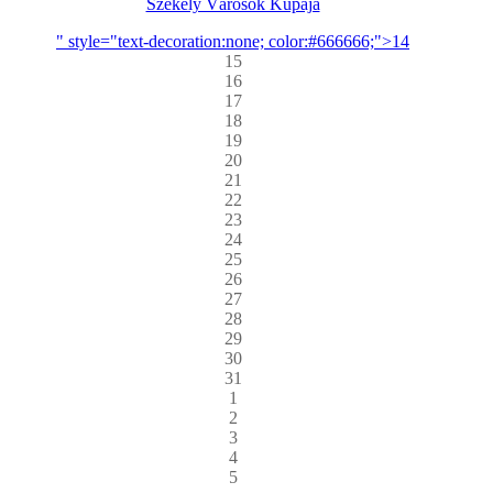
Székely Városok Kupája
" style="text-decoration:none; color:#666666;">14
15
16
17
18
19
20
21
22
23
24
25
26
27
28
29
30
31
1
2
3
4
5