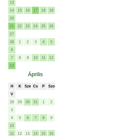
13
14
15
16
17
18
19
20
21
22
23
24
25
26
27
28
1
2
3
4
5
6
7
8
9
10
11
12
13
Április
H
K
Sze
Cs
P
Szo
V
28
29
30
31
1
2
3
4
5
6
7
8
9
10
11
12
13
14
15
16