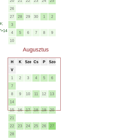
20
21
22
23
24
25
26
27
28
29
30
1
2
e;
3
;">14
4
5
6
7
8
9
10
Augusztus
H
K
Sze
Cs
P
Szo
V
1
2
3
4
5
6
7
8
9
10
11
12
13
14
15
16
17
18
19
20
21
22
23
24
25
26
27
28