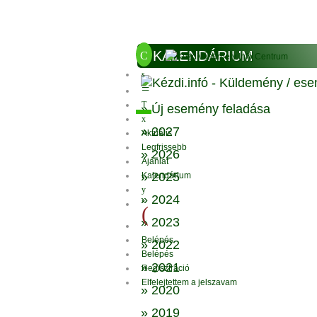
» KALENDÁRIUM
» Új esemény feladása
» 2027
Aktuális
Legfrissebb
» 2026
Ajánlat
» 2025
Kalendárium
» 2024
» 2023
Belépés
» 2022
Belépés
» 2021
Regisztráció
Elfelejtettem a jelszavam
» 2020
» 2019