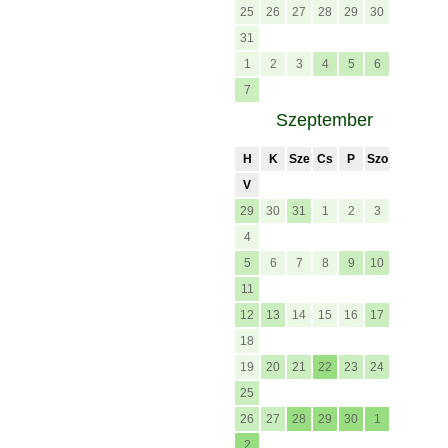
25
26
27
28
29
30
31
1
2
3
4
5
6
7
Szeptember
H
K
Sze
Cs
P
Szo
V
29
30
31
1
2
3
4
5
6
7
8
9
10
11
12
13
14
15
16
17
18
19
20
21
22
23
24
25
26
27
28
29
30
1
2