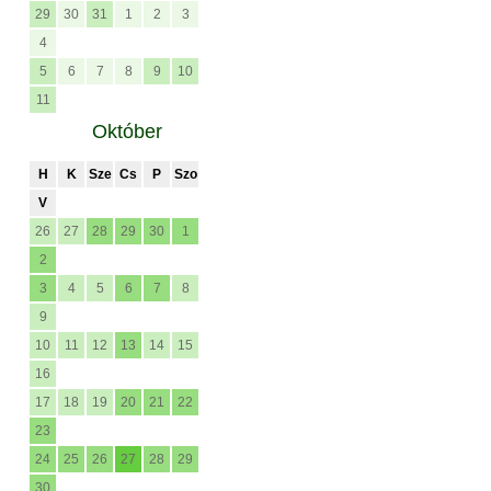
29
30
31
1
2
3
4
5
6
7
8
9
10
11
Október
H
K
Sze
Cs
P
Szo
V
26
27
28
29
30
1
2
3
4
5
6
7
8
9
10
11
12
13
14
15
16
17
18
19
20
21
22
23
24
25
26
27
28
29
30