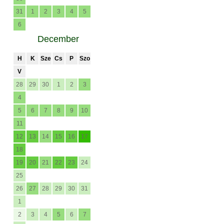
31
1
2
3
4
5
6
December
H
K
Sze
Cs
P
Szo
V
28
29
30
1
2
3
4
5
6
7
8
9
10
11
12
13
14
15
16
17
18
19
20
21
22
23
24
25
26
27
28
29
30
31
1
2
3
4
5
6
7