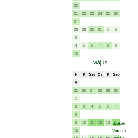
20
21
22
23
24
25
26
27
28
29
30
31
1
2
3
4
5
6
7
8
9
10
Május
H
K
Sze
Cs
P
Szo
V
25
26
27
28
29
30
1
2
3
4
5
6
7
8
9
10
11
12
13
Székely
15
Városok