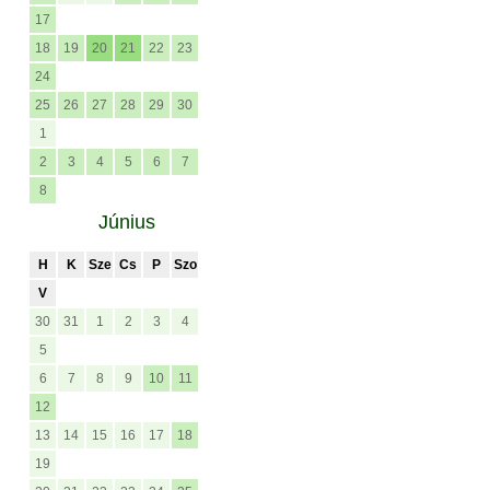
17
18
19
20
21
22
23
24
25
26
27
28
29
30
1
2
3
4
5
6
7
8
Június
H
K
Sze
Cs
P
Szo
V
30
31
1
2
3
4
5
6
7
8
9
10
11
12
13
14
15
16
17
18
19