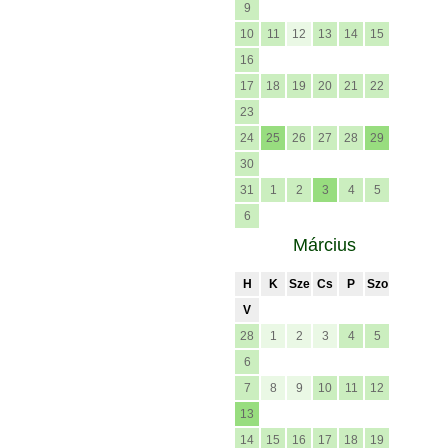
9
10
11
12
13
14
15
16
17
18
19
20
21
22
23
24
25
26
27
28
29
30
31
1
2
3
4
5
6
Március
H
K
Sze
Cs
P
Szo
V
28
1
2
3
4
5
6
7
8
9
10
11
12
13
14
15
16
17
18
19