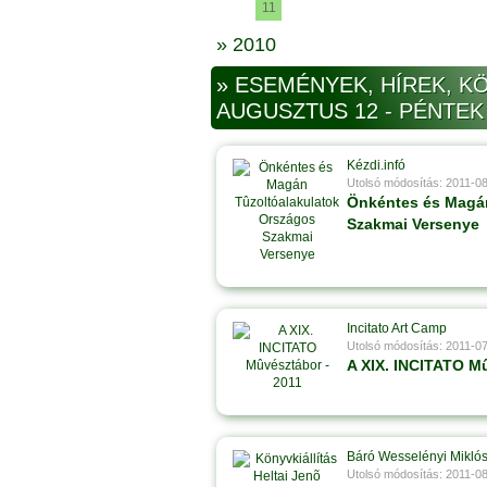
11
» 2010
» ESEMÉNYEK, HÍREK, KÖ
AUGUSZTUS 12 - PÉNTEK
Kézdi.infó
Utolsó módosítás: 2011-0
Önkéntes és Magán
Szakmai Versenye
Incitato Art Camp
Utolsó módosítás: 2011-0
A XIX. INCITATO M
Báró Wesselényi Miklós
Utolsó módosítás: 2011-0