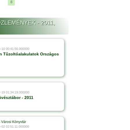
8
ZLEMÉNYEK - 2011,
8-10 00:41:56.000000
 Tûzoltóalakulatok Országos
7-19 01:34:19.000000
ûvésztábor - 2011
 Városi Könyvtár
8-02 02:51:11.000000