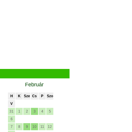
Február
H
K
Sze
Cs
P
Szo
V
31
1
2
3
4
5
6
7
8
9
10
11
12