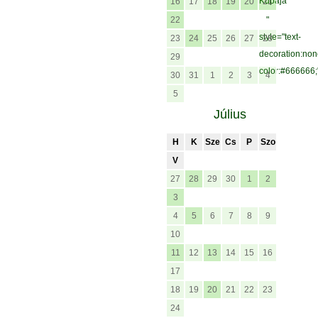
Kupája
16
17
18
19
20
21
22
"
style="text-
23
24
25
26
27
28
decoration:non
29
color:#666666
30
31
1
2
3
4
5
Július
H
K
Sze
Cs
P
Szo
V
27
28
29
30
1
2
3
4
5
6
7
8
9
10
11
12
13
14
15
16
17
18
19
20
21
22
23
24