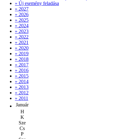
» Új esemény feladása
» 2027
» 2026
» 2025
» 2024
» 2023
» 2022
» 2021
» 2020
» 2019
» 2018
» 2017
» 2016
» 2015
» 2014
» 2013
» 2012
» 2011
Január
H
K
Sze
Cs
P