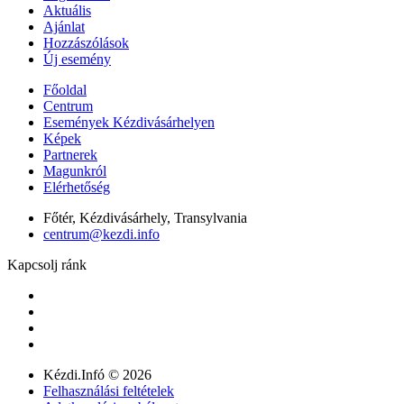
Aktuális
Ajánlat
Hozzászólások
Új esemény
Főoldal
Centrum
Események Kézdivásárhelyen
Képek
Partnerek
Magunkról
Elérhetőség
Főtér, Kézdivásárhely, Transylvania
centrum@kezdi.info
Kapcsolj ránk
Kézdi.Infó © 2026
Felhasználási feltételek