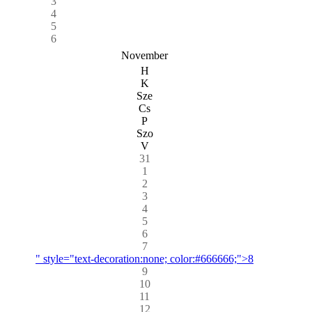
3
4
5
6
November
H
K
Sze
Cs
P
Szo
V
31
1
2
3
4
5
6
7
" style="text-decoration:none; color:#666666;">8
9
10
11
12