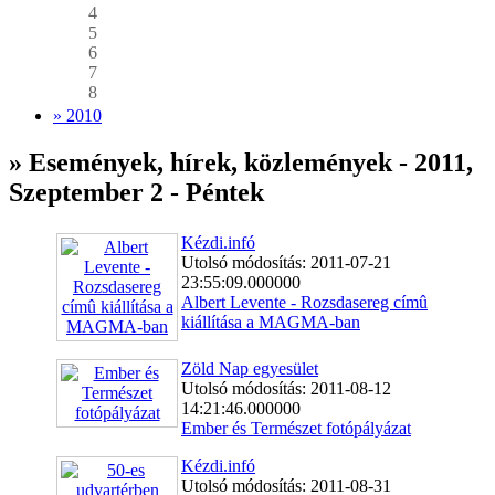
4
5
6
7
8
» 2010
» Események, hírek, közlemények - 2011,
Szeptember 2 - Péntek
Kézdi.infó
Utolsó módosítás: 2011-07-21
23:55:09.000000
Albert Levente - Rozsdasereg címû
kiállítása a MAGMA-ban
Zöld Nap egyesület
Utolsó módosítás: 2011-08-12
14:21:46.000000
Ember és Természet fotópályázat
Kézdi.infó
Utolsó módosítás: 2011-08-31