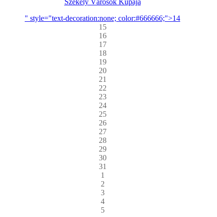
Székely Városok Kupája
" style="text-decoration:none; color:#666666;">14
15
16
17
18
19
20
21
22
23
24
25
26
27
28
29
30
31
1
2
3
4
5