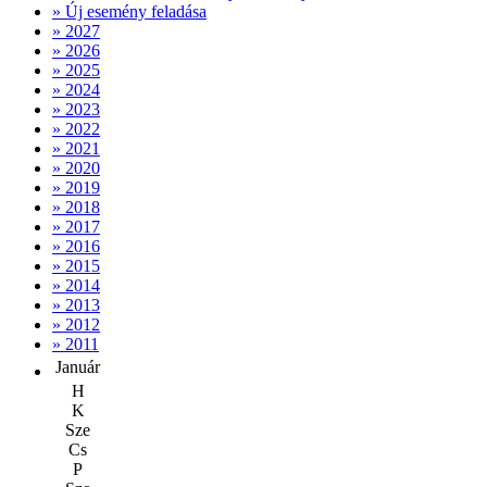
» Új esemény feladása
» 2027
» 2026
» 2025
» 2024
» 2023
» 2022
» 2021
» 2020
» 2019
» 2018
» 2017
» 2016
» 2015
» 2014
» 2013
» 2012
» 2011
Január
H
K
Sze
Cs
P