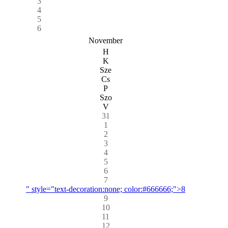
3
4
5
6
November
H
K
Sze
Cs
P
Szo
V
31
1
2
3
4
5
6
7
" style="text-decoration:none; color:#666666;">8
9
10
11
12