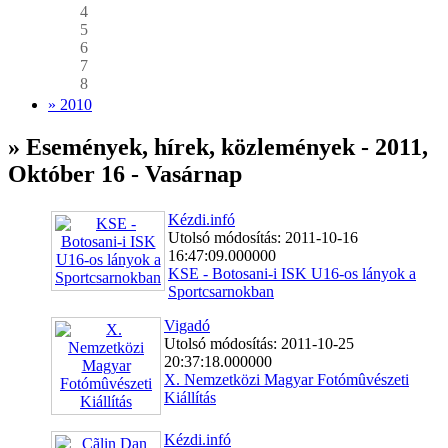
4
5
6
7
8
» 2010
» Események, hírek, közlemények - 2011,
Október 16 - Vasárnap
Kézdi.infó
Utolsó módosítás: 2011-10-16
16:47:09.000000
KSE - Botosani-i ISK U16-os lányok a
Sportcsarnokban
Vigadó
Utolsó módosítás: 2011-10-25
20:37:18.000000
X. Nemzetközi Magyar Fotómûvészeti
Kiállítás
Kézdi.infó