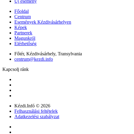
Új esemény
Főoldal
Centrum
Események Kézdivásárhelyen
Képek
Partnerek
Magunkról
Elérhetőség
Főtér, Kézdivásárhely, Transylvania
centrum@kezdi.info
Kapcsolj ránk
Kézdi.Infó © 2026
Felhasználási feltételek
Adatkezelési szabályzat