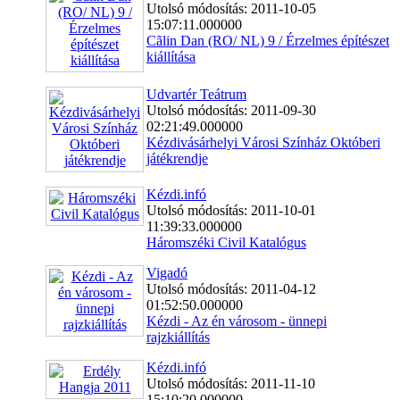
Utolsó módosítás: 2011-10-05
15:07:11.000000
Cãlin Dan (RO/ NL) 9 / Érzelmes építészet
kiállítása
Udvartér Teátrum
Utolsó módosítás: 2011-09-30
02:21:49.000000
Kézdivásárhelyi Városi Színház Októberi
játékrendje
Kézdi.infó
Utolsó módosítás: 2011-10-01
11:39:33.000000
Háromszéki Civil Katalógus
Vigadó
Utolsó módosítás: 2011-04-12
01:52:50.000000
Kézdi - Az én városom - ünnepi
rajzkiállítás
Kézdi.infó
Utolsó módosítás: 2011-11-10
15:10:20.000000