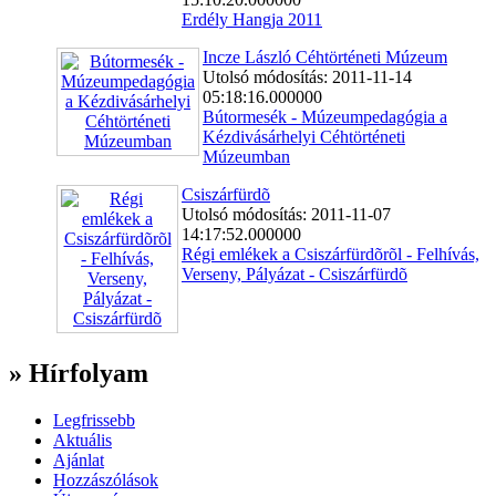
Erdély Hangja 2011
Incze László Céhtörténeti Múzeum
Utolsó módosítás: 2011-11-14
05:18:16.000000
Bútormesék - Múzeumpedagógia a
Kézdivásárhelyi Céhtörténeti
Múzeumban
Csiszárfürdõ
Utolsó módosítás: 2011-11-07
14:17:52.000000
Régi emlékek a Csiszárfürdõrõl - Felhívás,
Verseny, Pályázat - Csiszárfürdõ
» Hírfolyam
Legfrissebb
Aktuális
Ajánlat
Hozzászólások