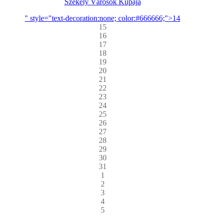
Székely Városok Kupája
" style="text-decoration:none; color:#666666;">14
15
16
17
18
19
20
21
22
23
24
25
26
27
28
29
30
31
1
2
3
4
5