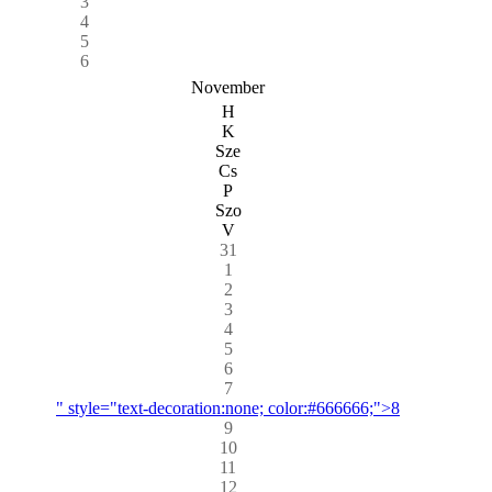
3
4
5
6
November
H
K
Sze
Cs
P
Szo
V
31
1
2
3
4
5
6
7
" style="text-decoration:none; color:#666666;">8
9
10
11
12