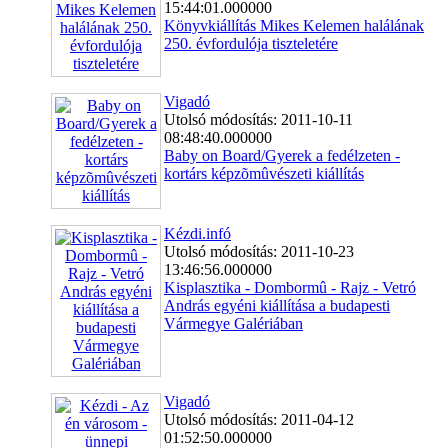
15:44:01.000000
Könyvkiállítás Mikes Kelemen halálának
250. évfordulója tiszteletére
Vigadó
Utolsó módosítás: 2011-10-11
08:48:40.000000
Baby on Board/Gyerek a fedélzeten -
kortárs képzõmûvészeti kiállítás
Kézdi.infó
Utolsó módosítás: 2011-10-23
13:46:56.000000
Kisplasztika - Dombormû - Rajz - Vetró
András egyéni kiállítása a budapesti
Vármegye Galériában
Vigadó
Utolsó módosítás: 2011-04-12
01:52:50.000000