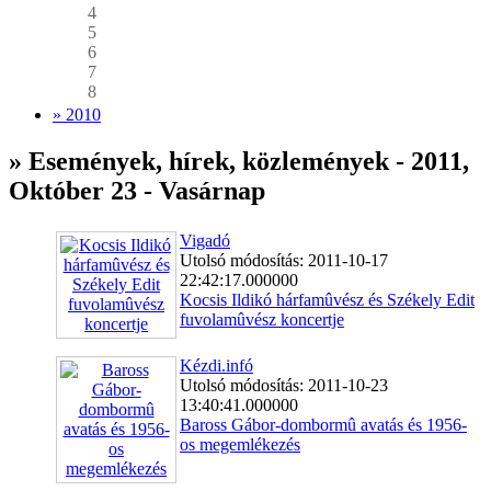
4
5
6
7
8
» 2010
» Események, hírek, közlemények - 2011,
Október 23 - Vasárnap
Vigadó
Utolsó módosítás: 2011-10-17
22:42:17.000000
Kocsis Ildikó hárfamûvész és Székely Edit
fuvolamûvész koncertje
Kézdi.infó
Utolsó módosítás: 2011-10-23
13:40:41.000000
Baross Gábor-dombormû avatás és 1956-
os megemlékezés