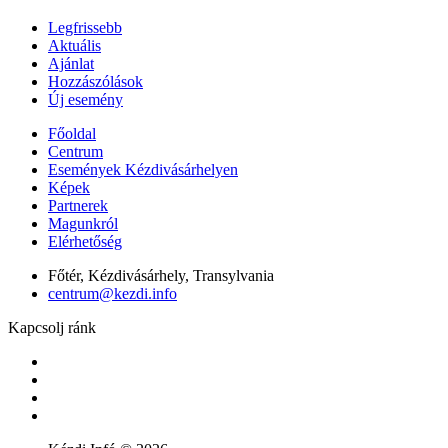
Legfrissebb
Aktuális
Ajánlat
Hozzászólások
Új esemény
Főoldal
Centrum
Események Kézdivásárhelyen
Képek
Partnerek
Magunkról
Elérhetőség
Főtér, Kézdivásárhely, Transylvania
centrum@kezdi.info
Kapcsolj ránk