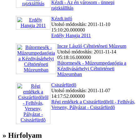
Kézdi - Az én városom - ünnepi
rajzkiállítás
Kézdi.infó
Utolsó módosítás: 2011-11-10
15:10:20.000000
Erdély Hangja 2011
Incze László Céhtörténeti Múzeum
Utolsó módosítás: 2011-11-14
05:18:16.000000
Bútormesék - Múzeumpedagógia a
Kézdivásárhelyi Céhtörténeti
Múzeumban
Csiszárfürdõ
Utolsó módosítás: 2011-11-07
14:17:52.000000
Régi emlékek a Csiszárfürdõrõl - Felhívás,
Verseny, Pályázat - Csiszárfürdõ
» Hírfolyam