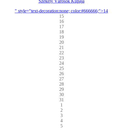
Székely Városok Kupája
" style="text-decoration:none; color:#666666;">14
15
16
17
18
19
20
21
22
23
24
25
26
27
28
29
30
31
1
2
3
4
5