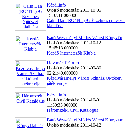
Kézdi.infó
Utolsó módosítás: 2011-10-05
15:07:11.000000
Cãlin Dan (RO/ NL) 9 / Érzelmes építészet
kiállítása
Báró Wesselényi Miklós Városi Könyvtár
Utolsó módosítás: 2011-10-12
15:45:13.000000
Kezdõ Internetezõk Klubja
Udvartér Teátrum
Utolsó módosítás: 2011-09-30
02:21:49.000000
Kézdivásárhelyi Városi Színház Októberi
játékrendje
Kézdi.infó
Utolsó módosítás: 2011-10-01
11:39:33.000000
Háromszéki Civil Katalógus
Báró Wesselényi Miklós Városi Könyvtár
Utolsó módosítás: 2011-10-12