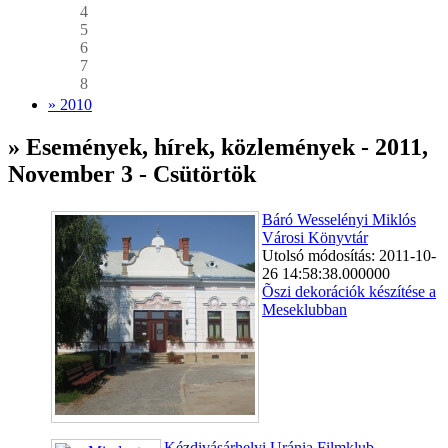
4
5
6
7
8
» 2010
» Események, hírek, közlemények - 2011,
November 3 - Csütörtök
Báró Wesselényi Miklós
Városi Könyvtár
Utolsó módosítás: 2011-10-
26 14:58:38.000000
Õszi dekorációk készítése a
Meseklubban
Kézdivásárhelyi Uránia Filmklub