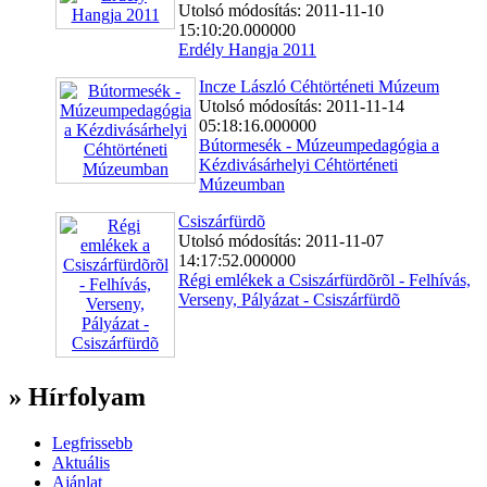
Utolsó módosítás: 2011-11-10
15:10:20.000000
Erdély Hangja 2011
Incze László Céhtörténeti Múzeum
Utolsó módosítás: 2011-11-14
05:18:16.000000
Bútormesék - Múzeumpedagógia a
Kézdivásárhelyi Céhtörténeti
Múzeumban
Csiszárfürdõ
Utolsó módosítás: 2011-11-07
14:17:52.000000
Régi emlékek a Csiszárfürdõrõl - Felhívás,
Verseny, Pályázat - Csiszárfürdõ
» Hírfolyam
Legfrissebb
Aktuális
Ajánlat