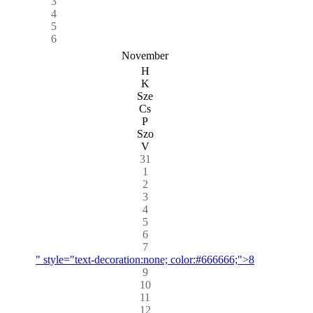
3
4
5
6
November
H
K
Sze
Cs
P
Szo
V
31
1
2
3
4
5
6
7
" style="text-decoration:none; color:#666666;">8
9
10
11
12