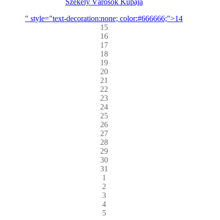
Székely Városok Kupája
" style="text-decoration:none; color:#666666;">14
15
16
17
18
19
20
21
22
23
24
25
26
27
28
29
30
31
1
2
3
4
5