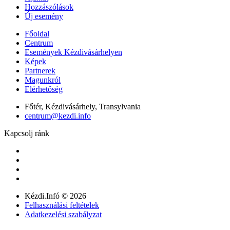
Hozzászólások
Új esemény
Főoldal
Centrum
Események Kézdivásárhelyen
Képek
Partnerek
Magunkról
Elérhetőség
Főtér, Kézdivásárhely, Transylvania
centrum@kezdi.info
Kapcsolj ránk
Kézdi.Infó © 2026
Felhasználási feltételek
Adatkezelési szabályzat