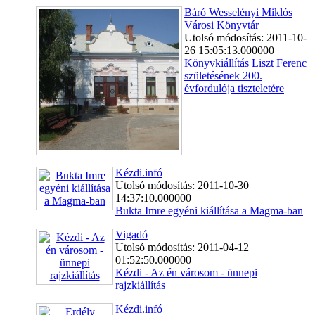
Báró Wesselényi Miklós
Városi Könyvtár
Utolsó módosítás: 2011-10-
26 15:05:13.000000
Könyvkiállítás Liszt Ferenc
születésének 200.
évfordulója tiszteletére
Kézdi.infó
Utolsó módosítás: 2011-10-30
14:37:10.000000
Bukta Imre egyéni kiállítása a Magma-ban
Vigadó
Utolsó módosítás: 2011-04-12
01:52:50.000000
Kézdi - Az én városom - ünnepi
rajzkiállítás
Kézdi.infó