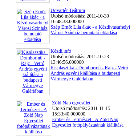
Udvartér Teátrum
Utolsó módosítás: 2011-10-30
16:48:38.000000
Szép Ernõ: Lila ákác - a Kézdivásárhelyi
Városi Színház bemutató elõadása
Kézdi.infó
Utolsó módosítás: 2011-10-23
13:46:56.000000
Kisplasztika - Dombormû - Rajz - Vetró
András egyéni kiállítása a budapesti
Vármegye Galériában
Zöld Nap egyesület
Utolsó módosítás: 2011-11-15
15:33:40.000000
Ember és Természet - A Zöld Nap
Egyesület fotópályázatának kiállítása