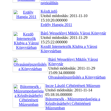
rajzkiállítás
Kézdi.infó
Utolsó módosítás: 2011-11-10
15:10:20.000000
Erdély Hangja 2011
Báró Wesselényi Miklós Városi Könyvtár
Utolsó módosítás: 2011-11-29
15:25:22.000000
Kezdõ Internetezõk Klubja a Városi
Könyvtárban
Báró Wesselényi Miklós Városi
Könyvtár
Utolsó módosítás: 2011-11-29
15:09:34.000000
Olvasásnépszerûsítés a Könyvtárban
Incze László Céhtörténeti Múzeum
Utolsó módosítás: 2011-11-14
05:18:16.000000
Bútormesék - Múzeumpedagógia a
Kézdivásárhelyi Céhtörténeti
Múzeumban