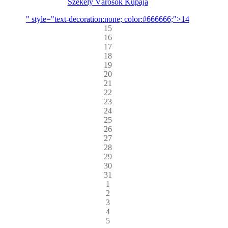
Székely Városok Kupája
" style="text-decoration:none; color:#666666;">14
15
16
17
18
19
20
21
22
23
24
25
26
27
28
29
30
31
1
2
3
4
5