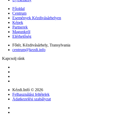
Főoldal
Centrum
Események Kézdivásárhelyen
Képek
Partnerek
Magunkról
Elérhetőség
Főtér, Kézdivásárhely, Transylvania
centrum@kezdi.info
Kapcsolj ránk
Kézdi.Infó © 2026
Felhasználási feltételek
Adatkezelési szabályzat