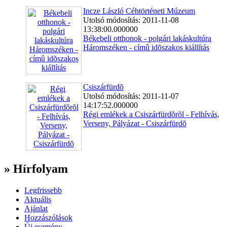
Incze László Céhtörténeti Múzeum
Utolsó módosítás: 2011-11-08
13:38:00.000000
Békebeli otthonok - polgári lakáskultúra
Háromszéken - címû idõszakos kiállítás
Csiszárfürdõ
Utolsó módosítás: 2011-11-07
14:17:52.000000
Régi emlékek a Csiszárfürdõrõl - Felhívás,
Verseny, Pályázat - Csiszárfürdõ
» Hírfolyam
Legfrissebb
Aktuális
Ajánlat
Hozzászólások
Új esemény