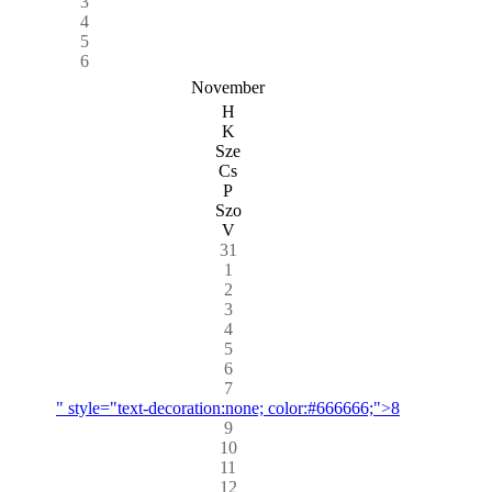
3
4
5
6
November
H
K
Sze
Cs
P
Szo
V
31
1
2
3
4
5
6
7
" style="text-decoration:none; color:#666666;">8
9
10
11
12