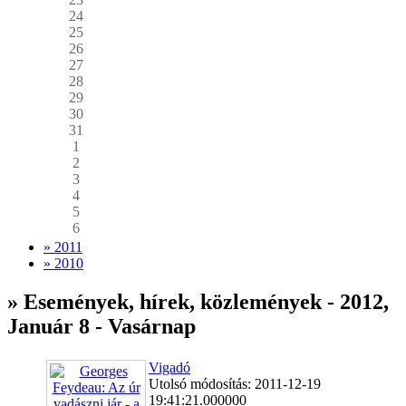
24
25
26
27
28
29
30
31
1
2
3
4
5
6
» 2011
» 2010
» Események, hírek, közlemények - 2012,
Január 8 - Vasárnap
Vigadó
Utolsó módosítás: 2011-12-19
19:41:21.000000