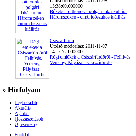
Utolsó módosítás: 2011-11-08
13:38:00.000000
Békebeli otthonok - polgári lakáskultúra
Háromszéken - címû idõszakos kiállítás
Csiszárfürdõ
Utolsó módosítás: 2011-11-07
14:17:52.000000
Régi emlékek a Csiszárfürdõrõl - Felhívás,
Verseny, Pályázat - Csiszárfürdõ
» Hírfolyam
Legfrissebb
Aktuális
Ajánlat
Hozzászólások
Új esemény
Főoldal