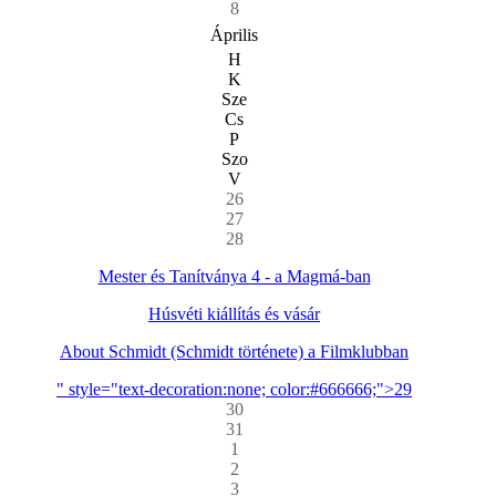
8
Április
H
K
Sze
Cs
P
Szo
V
26
27
28
Mester és Tanítványa 4 - a Magmá-ban
Húsvéti kiállítás és vásár
About Schmidt (Schmidt története) a Filmklubban
" style="text-decoration:none; color:#666666;">29
30
31
1
2
3