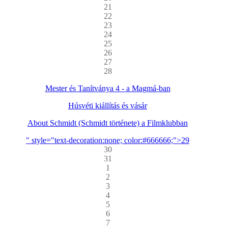
21
22
23
24
25
26
27
28
Mester és Tanítványa 4 - a Magmá-ban
Húsvéti kiállítás és vásár
About Schmidt (Schmidt története) a Filmklubban
" style="text-decoration:none; color:#666666;">29
30
31
1
2
3
4
5
6
7