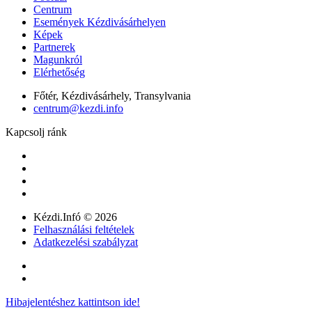
Centrum
Események Kézdivásárhelyen
Képek
Partnerek
Magunkról
Elérhetőség
Főtér, Kézdivásárhely, Transylvania
centrum@kezdi.info
Kapcsolj ránk
Kézdi.Infó © 2026
Felhasználási feltételek
Adatkezelési szabályzat
Hibajelentéshez kattintson ide!