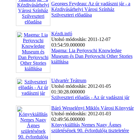
Georges Feydeau: Az úr vadászni jár - a
Kézdivásárhelyi Városi Színház
Szilveszteri elõadása
Kézdi.infó
Utolsó módosítás: 2011-12-07
03:54:59.000000
Magma: Lia Perjovschi Knowledge
Museum és Dan Perjovschi Other Stories
kiállítása
Udvartér Teátrum
Utolsó módosítás: 2012-01-05
01:30:28.000000
Szilveszteri elõadás - Az úr vadászni jár
Báró Wesselényi Miklós Városi Könyvtár
Utolsó módosítás: 2012-01-03
02:49:56.000000
Könyvkiállítás Nemes Nagy Ágnes
születésének 90. évfordulója tiszteletére