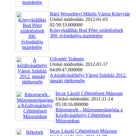
Báró Wesselényi Miklós Városi Könyvtár
Utolsó módosítás: 2012-01-03
02:59:33.000000
Könyvkiállítás Bod Péter születésének
300. évfordulója tiszteletére
Udvartér Teátrum
Utolsó módosítás: 2012-01-17
04:09:47.000000
A kézdivásárhelyi Városi Színház 2012.
januári játékrendje
Incze László Céhtörténeti Múzeum
Utolsó módosítás: 2011-11-14
05:18:16.000000
Bútormesék - Múzeumpedagógia a
Kézdivásárhelyi Céhtörténeti
Múzeumban
Incze László Céhtörténeti Múzeum