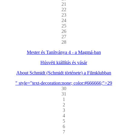
21
22
23
24
25
26
27
28
Mester és Tanítványa 4 - a Magmá-ban
Húsvéti kiállítás és vásár
About Schmidt (Schmidt története) a Filmklubban
" style="text-decoration:none; color:#666666;">29
30
31
1
2
3
4
5
6
7