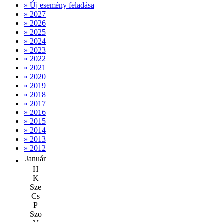
» Új esemény feladása
» 2027
» 2026
» 2025
» 2024
» 2023
» 2022
» 2021
» 2020
» 2019
» 2018
» 2017
» 2016
» 2015
» 2014
» 2013
» 2012
Január
H
K
Sze
Cs
P
Szo