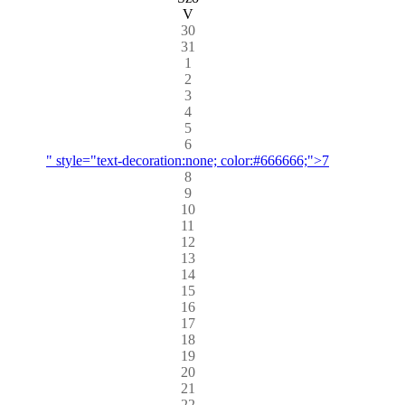
V
30
31
1
2
3
4
5
6
" style="text-decoration:none; color:#666666;">7
8
9
10
11
12
13
14
15
16
17
18
19
20
21
22