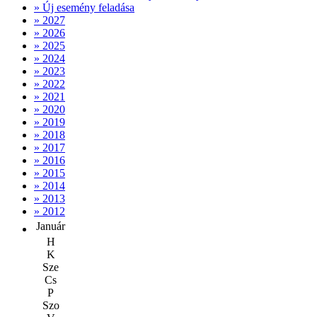
» Új esemény feladása
» 2027
» 2026
» 2025
» 2024
» 2023
» 2022
» 2021
» 2020
» 2019
» 2018
» 2017
» 2016
» 2015
» 2014
» 2013
» 2012
Január
H
K
Sze
Cs
P
Szo