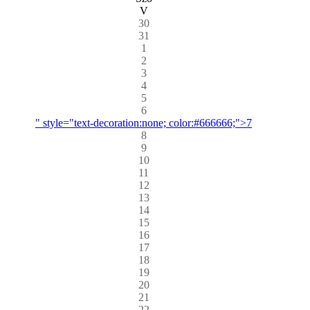
V
30
31
1
2
3
4
5
6
" style="text-decoration:none; color:#666666;">7
8
9
10
11
12
13
14
15
16
17
18
19
20
21
22