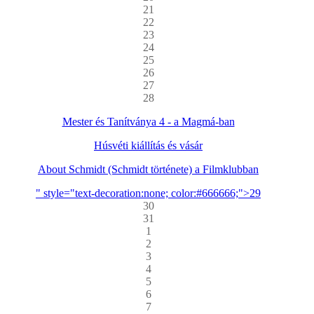
21
22
23
24
25
26
27
28
Mester és Tanítványa 4 - a Magmá-ban
Húsvéti kiállítás és vásár
About Schmidt (Schmidt története) a Filmklubban
" style="text-decoration:none; color:#666666;">29
30
31
1
2
3
4
5
6
7