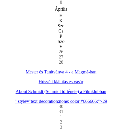
8
Április
H
K
Sze
Cs
P
Szo
V
26
27
28
Mester és Tanítványa 4 - a Magmá-ban
Húsvéti kiállítás és vásár
About Schmidt (Schmidt története) a Filmklubban
" style="text-decoration:none; color:#666666;">29
30
31
1
2
3