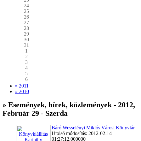
24
25
26
27
28
29
30
31
1
2
3
4
5
6
» 2011
» 2010
» Események, hírek, közlemények - 2012,
Február 29 - Szerda
Báró Wesselényi Miklós Városi Könyvtár
Utolsó módosítás: 2012-02-14
01:27:12.000000