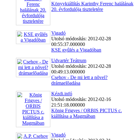
Könyvkiállítás Karinthy Ferenc halálának
20. évfordulója tiszteletére
Vigadó
Utolsó módosítás: 2012-02-28
00:55:37.000000
KSE gyûlés a Vigadóban
Udvartér Teátrum
Utolsó módosítás: 2012-02-28
00:49:13.000000
Csehov - De mi lett a nõvel?
drámaelõadása
Kézdi.infó
Utolsó módosítás: 2012-02-16
21:51:18.000000
Kõnig Frigyes / ORBIS PICTUS c.
kiállítása a Magmában
Vigadó