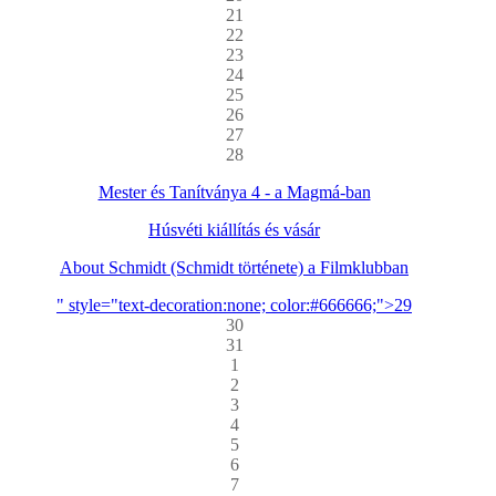
21
22
23
24
25
26
27
28
Mester és Tanítványa 4 - a Magmá-ban
Húsvéti kiállítás és vásár
About Schmidt (Schmidt története) a Filmklubban
" style="text-decoration:none; color:#666666;">29
30
31
1
2
3
4
5
6
7