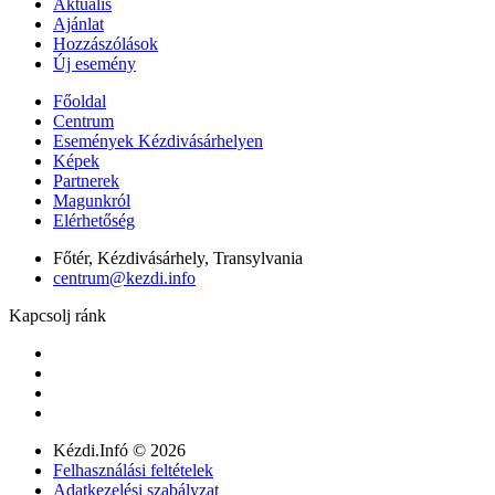
Aktuális
Ajánlat
Hozzászólások
Új esemény
Főoldal
Centrum
Események Kézdivásárhelyen
Képek
Partnerek
Magunkról
Elérhetőség
Főtér, Kézdivásárhely, Transylvania
centrum@kezdi.info
Kapcsolj ránk
Kézdi.Infó © 2026
Felhasználási feltételek
Adatkezelési szabályzat