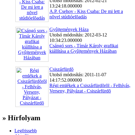
Utolsó módosítás: 2012-02-21
13:24:18.000000
A.P. Csehov - Kiss Csaba: De mi lett a
nõvel stúdióelõadás
Gyûjtemények Háza
Utolsó módosítás: 2012-03-12
10:34:23.000000
Csángó sors - Tímár Károly grafikai
kiállítása a Gyûjtemények Házában
Csiszárfürdõ
Utolsó módosítás: 2011-11-07
14:17:52.000000
Régi emlékek a Csiszárfürdõrõl - Felhívás,
Verseny, Pályázat - Csiszárfürdõ
» Hírfolyam
Legfrissebb