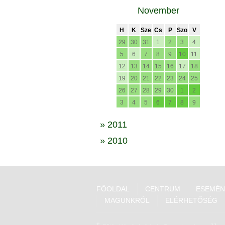
November
H
K
Sze
Cs
P
Szo
V
29
30
31
1
2
3
4
5
6
7
8
9
10
11
12
13
14
15
16
17
18
19
20
21
22
23
24
25
26
27
28
29
30
1
2
3
4
5
6
7
8
9
» 2011
» 2010
FŐOLDAL
CENTRUM
ESEMÉN
MAGUNKRÓL
ELÉRHETŐSÉG