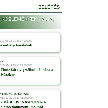
BELÉPÉS
 KÖZLEMÉNYEK - 2012,
2012-03-13 23:38:27.000000
vásárhelyi karatékák
áza
2012-03-12 10:34:23.000000
Tímár Károly grafikai kiállítása a
 Házában
Miklós Városi Könyvtár
2012-02-29 14:53:45.000000
 - MÁRCIUS 15 tiszteletére a
solatos dokumentumokból