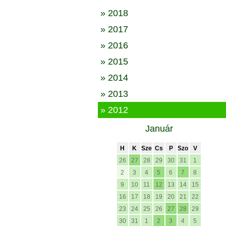
» 2018
» 2017
» 2016
» 2015
» 2014
» 2013
» 2012
Január
H
K
Sze
Cs
P
Szo
V
26
27
28
29
30
31
1
2
3
4
5
6
7
8
9
10
11
12
13
14
15
16
17
18
19
20
21
22
23
24
25
26
27
28
29
30
31
1
2
3
4
5