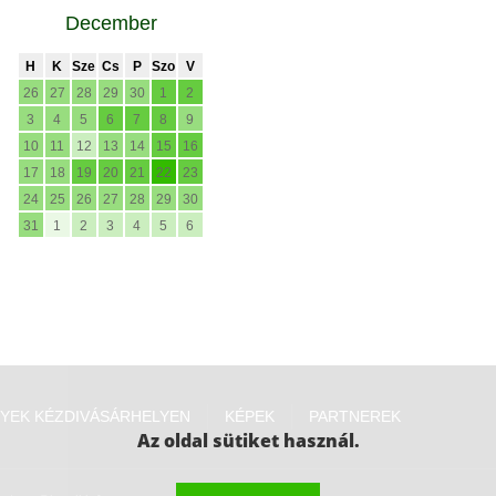
December
H
K
Sze
Cs
P
Szo
V
26
27
28
29
30
1
2
3
4
5
6
7
8
9
10
11
12
13
14
15
16
17
18
19
20
21
22
23
24
25
26
27
28
29
30
31
1
2
3
4
5
6
YEK KÉZDIVÁSÁRHELYEN
KÉPEK
PARTNEREK
Az oldal sütiket használ.