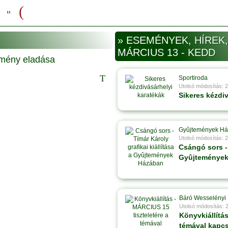
» ESEMÉNYEK, HÍREK,
MÁRCIUS 13 - KEDD
Sportiroda
Utolsó módosítás: 
Sikeres kézdi
Gyûjtemények H
Utolsó módosítás: 
Csángó sors - 
Gyûjtemények
Báró Wesselényi 
Utolsó módosítás: 
Könyvkiállítás
témával kapc