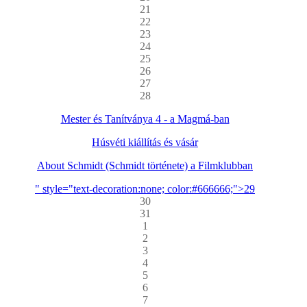
21
22
23
24
25
26
27
28
Mester és Tanítványa 4 - a Magmá-ban
Húsvéti kiállítás és vásár
About Schmidt (Schmidt története) a Filmklubban
" style="text-decoration:none; color:#666666;">29
30
31
1
2
3
4
5
6
7