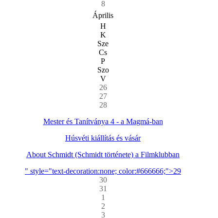
8
Április
H
K
Sze
Cs
P
Szo
V
26
27
28
Mester és Tanítványa 4 - a Magmá-ban
Húsvéti kiállítás és vásár
About Schmidt (Schmidt története) a Filmklubban
" style="text-decoration:none; color:#666666;">29
30
31
1
2
3