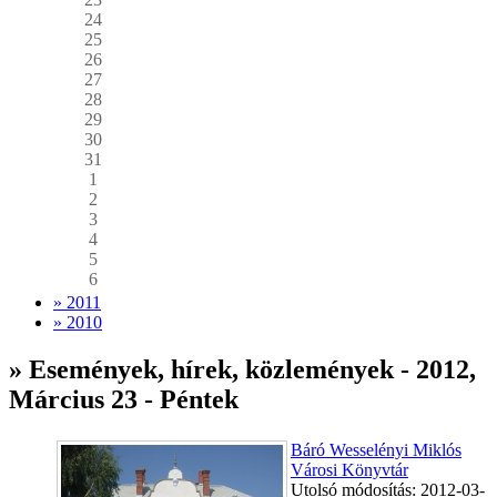
24
25
26
27
28
29
30
31
1
2
3
4
5
6
» 2011
» 2010
» Események, hírek, közlemények - 2012,
Március 23 - Péntek
Báró Wesselényi Miklós
Városi Könyvtár
Utolsó módosítás: 2012-03-