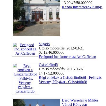
13 00:47:58.000000
Kezdõ Internetezõk Klubja
Vigadó
Utolsó módosítás: 2012-03-21
02:12:46.000000
Feelgood Inc. koncert az Art Cafféban
Csiszárfürdõ
Utolsó módosítás: 2011-11-07
14:17:52.000000
Régi emlékek a Csiszárfürdõrõl - Felhívás,
Verseny, Pályázat - Csiszárfürdõ
Báró Wesselényi Miklós
Városi Könyvtár