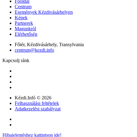
Főoldal
Centrum
Események Kézdivásárhelyen
Képek
Partnerek
Magunkról
Elérhetőség
Főtér, Kézdivásárhely, Transylvania
centrum@kezdi.info
Kapcsolj ránk
Kézdi.Infó © 2026
Felhasználási feltételek
Adatkezelési szabályzat
Hibajelentéshez kattintson ide!