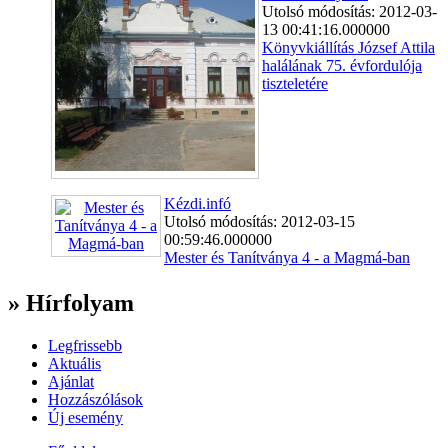
Utolsó módosítás: 2012-03-
13 00:41:16.000000
Könyvkiállítás József Attila
halálának 75. évfordulója
tiszteletére
Kézdi.infó
Utolsó módosítás: 2012-03-15
00:59:46.000000
Mester és Tanítványa 4 - a Magmá-ban
» Hírfolyam
Legfrissebb
Aktuális
Ajánlat
Hozzászólások
Új esemény