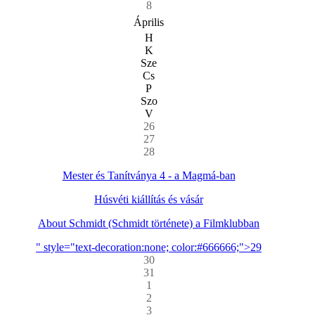
8
Április
H
K
Sze
Cs
P
Szo
V
26
27
28
Mester és Tanítványa 4 - a Magmá-ban
Húsvéti kiállítás és vásár
About Schmidt (Schmidt története) a Filmklubban
" style="text-decoration:none; color:#666666;">29
30
31
1
2
3