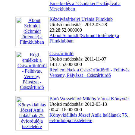
Ismerkedés a "Csodakert" világával a
Meseklubban
Kézdivásárhelyi Uránia Filmklub
Utolsó módosítás: 2012-03-28
23:28:52.000000
About Schmidt (Schmidt története) a
Filmklubban
Csiszárfürdõ
Utolsó módosítás: 2011-11-07
14:17:52.000000
Régi emlékek a Csiszárfürdõrõl - Felhívás,
Verseny, Pályázat - Csiszárfürdõ
Báró Wesselényi Miklós Városi Könyvtár
Utolsó módosítás: 2012-03-13
00:41:16.000000
Könyvkiállítás József Attila halálának 75.
évfordulója tiszteletére