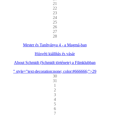
21
22
23
24
25
26
27
28
Mester és Tanítványa 4 - a Magmá-ban
Húsvéti kiállítás és vásár
About Schmidt (Schmidt története) a Filmklubban
" style="text-decoration:none; color:#666666;">29
30
31
1
2
3
4
5
6
7