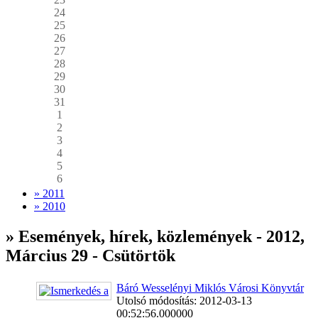
24
25
26
27
28
29
30
31
1
2
3
4
5
6
» 2011
» 2010
» Események, hírek, közlemények - 2012,
Március 29 - Csütörtök
Báró Wesselényi Miklós Városi Könyvtár
Utolsó módosítás: 2012-03-13
00:52:56.000000