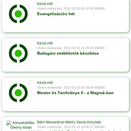
Kézdi.infó
Utolsó módosítás: 2012-03-20 00:22:56.000000
Evangelizációs hét
Kézdi.infó
Utolsó módosítás: 2012-03-31 16:28:19.000000
Ballagási emlékfotók készítése
Kézdi.infó
Utolsó módosítás: 2012-03-15 00:59:46.000000
Mester és Tanítványa 4 - a Magmá-ban
Báró Wesselényi Miklós Városi Könyvtár
Utolsó módosítás: 2012-03-31 16:06:27.000000