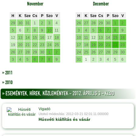
November
December
H
K
Sze
Cs
P
Szo
V
H
K
Sze
Cs
P
Szo
V
29
30
31
1
2
3
4
26
27
28
29
30
1
2
5
6
7
8
9
10
11
3
4
5
6
7
8
9
12
13
14
15
16
17
18
10
11
12
13
14
15
16
19
20
21
22
23
24
25
17
18
19
20
21
22
23
26
27
28
29
30
1
2
24
25
26
27
28
29
30
3
4
5
6
7
8
9
31
1
2
3
4
5
6
» 2011
» 2010
» ESEMÉNYEK, HÍREK, KÖZLEMÉNYEK - 2012, ÁPRILIS 3 - KEDD
Vigadó
Utolsó módosítás: 2012-03-21 02:01:11.000000
Húsvéti kiállítás és vásár