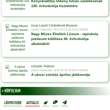
Könyvkiállítás Örkény István születésének
100. évfordulója tiszteletére
Incze László Céhtörténeti Múzeum
Utolsó módosítás: 2012-02-22 02:31:57.000000
Nagy Mózes Elméleti Líceum - rajziskola
jubileumi kiállítása 40. évfordulója
alkalmából
Udvartér Teátrum
Utolsó módosítás: 2012-03-29 09:58:44.000000
A városi színház áprilisi játékrendje
» HÍRFOLYAM
LEGFRISSEBB
AKTUÁLIS