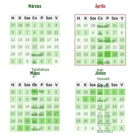
Március
Április
H
K
Sze
Cs
P
Szo
V
H
K
Sze
Cs
P
Szo
V
27
28
29
1
2
3
4
26
27
28
30
31
1
Mester
5
6
7
8
9
10
11
2
3
4
5
6
7
8
és
12
13
14
15
16
17
18
9
10
11
12
13
14
15
Tanítványa
19
20
21
22
23
24
25
16
17
18
19
20
21
22
4 -
26
27
28
30
31
1
23
24
25
26
27
28
29
Mester
a
2
3
4
5
6
7
8
30
1
2
3
4
5
6
és
Magmá-
Tanítványa
ban
Május
Június
4 -
Húsvéti
a
H
K
Sze
Cs
P
Szo
V
H
K
Sze
Cs
P
Szo
V
kiállítás
Magmá-
30
1
2
3
4
5
6
28
29
30
31
1
2
3
és
ban
7
8
9
10
11
12
13
4
5
6
7
8
9
10
vásár
14
15
16
17
18
19
20
11
12
13
14
15
16
17
Húsvéti
About
21
22
23
24
25
26
27
18
19
20
21
22
23
24
kiállítás
Schmidt
28
29
30
31
1
2
3
25
26
27
28
29
30
1
és
(Schmidt
4
5
6
7
8
9
10
2
3
4
5
6
7
8
vásár
története)