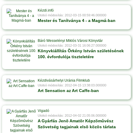
Kézdi.infó
Utolsó módosítás: 2012-03-15 00:59:46.000000
Mester és Tanítványa 4 - a Magmá-ban
Báró Wesselényi Miklós Városi Könyvtár
Utolsó módosítás: 2012-03-31 16:06:27.000000
Könyvkiállítás Örkény István születésének
100. évfordulója tiszteletére
Kézdivásárhelyi Uránia Filmklub
Utolsó módosítás: 2012-04-15 13:38:03.000000
Art Sensation az Art Caffe-ban
Vigadó
Utolsó módosítás: 2012-04-02 21:05:06.000000
A Gyárfás Jenõ Amatõr Képzõmûvész
Szövetség tagjainak elsõ közös tárlata