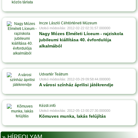
Incze László Céhtörténeti Múzeum
Utolsó módosítás: 2012-02-22 02:31:57.000000
Nagy Mózes Elméleti Líceum - rajziskola
jubileumi kiállítása 40. évfordulója
alkalmából
Udvartér Teátrum
Utolsó módosítás: 2012-03-29 09:58:44.000000
A városi színház áprilisi játékrendje
Kézdi.infó
Utolsó módosítás: 2012-05-13 00:27:30.000000
Kõmuves munka, lakás felújítás
» HÍRFOLYAM