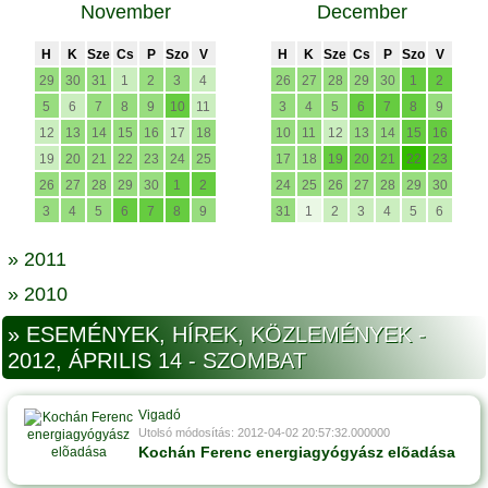
November
December
H
K
Sze
Cs
P
Szo
V
H
K
Sze
Cs
P
Szo
V
29
30
31
1
2
3
4
26
27
28
29
30
1
2
5
6
7
8
9
10
11
3
4
5
6
7
8
9
12
13
14
15
16
17
18
10
11
12
13
14
15
16
19
20
21
22
23
24
25
17
18
19
20
21
22
23
26
27
28
29
30
1
2
24
25
26
27
28
29
30
3
4
5
6
7
8
9
31
1
2
3
4
5
6
» 2011
» 2010
» ESEMÉNYEK, HÍREK, KÖZLEMÉNYEK -
2012, ÁPRILIS 14 - SZOMBAT
Vigadó
Utolsó módosítás: 2012-04-02 20:57:32.000000
Kochán Ferenc energiagyógyász elõadása