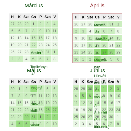
Március
Április
H
K
Sze
Cs
P
Szo
V
H
K
Sze
Cs
P
Szo
V
27
28
29
1
2
3
4
26
27
28
30
31
1
Mester
5
6
7
8
9
10
11
2
3
4
5
6
7
8
és
12
13
14
15
16
17
18
9
10
11
12
13
14
15
Tanítványa
19
20
21
22
23
24
25
16
17
18
19
20
21
22
4 -
26
27
28
30
31
1
23
24
25
26
27
28
29
Mester
a
2
3
4
5
6
7
8
30
1
2
3
4
5
6
és
Magmá-
Tanítványa
ban
Május
Június
4 -
Húsvéti
a
H
K
Sze
Cs
P
Szo
V
H
K
Sze
Cs
P
Szo
V
kiállítás
Magmá-
30
1
2
3
4
5
6
28
29
30
31
1
2
3
és
ban
7
8
9
10
11
12
13
4
5
6
7
8
9
10
vásár
14
15
16
17
18
19
20
11
12
13
14
15
16
17
Húsvéti
About
21
22
23
24
25
26
27
18
19
20
21
22
23
24
kiállítás
Schmidt
28
29
30
31
1
2
3
25
26
27
28
29
30
1
és
(Schmidt
4
5
6
7
8
9
10
2
3
4
5
6
7
8
vásár
története)